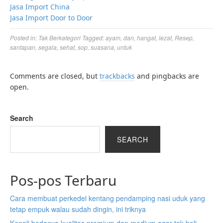
Jasa Import China
Jasa Import Door to Door
Posted in:
Tak Berkategori
Tagged:
ayam
,
dan
,
hangat
,
lezat
,
Resep
,
santapan
,
segala
,
sehat
,
sop
,
suasana
,
untuk
Comments are closed, but
trackbacks
and pingbacks are
open.
Search
SEARCH
Pos-pos Terbaru
Cara membuat perkedel kentang pendamping nasi uduk yang
tetap empuk walau sudah dingin, ini triknya
Kenali bedanya kualitas premium dan medium agar tak beli