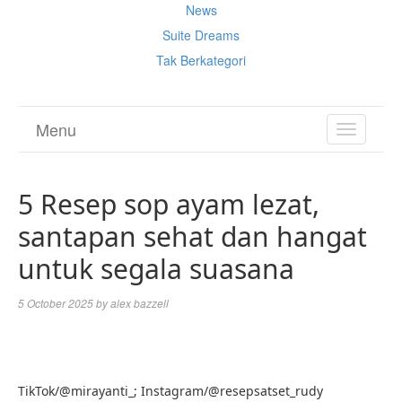
News
Suite Dreams
Tak Berkategori
Menu
TOGGL
NAVIGA
5 Resep sop ayam lezat,
santapan sehat dan hangat
untuk segala suasana
5 October 2025
by
alex bazzell
TikTok/@mirayanti_; Instagram/@resepsatset_rudy