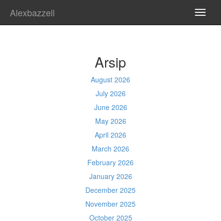
Alexbazzell
TOGG
NAVI
Arsip
August 2026
July 2026
June 2026
May 2026
April 2026
March 2026
February 2026
January 2026
December 2025
November 2025
October 2025