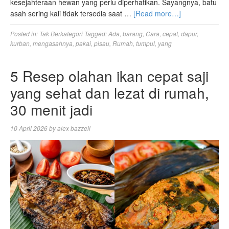
kesejahteraan hewan yang perlu diperhatikan. Sayangnya, batu
asah sering kali tidak tersedia saat …
[Read more…]
Posted in:
Tak Berkategori
Tagged:
Ada
,
barang
,
Cara
,
cepat
,
dapur
,
kurban
,
mengasahnya
,
pakai
,
pisau
,
Rumah
,
tumpul
,
yang
5 Resep olahan ikan cepat saji
yang sehat dan lezat di rumah,
30 menit jadi
10 April 2026
by
alex bazzell