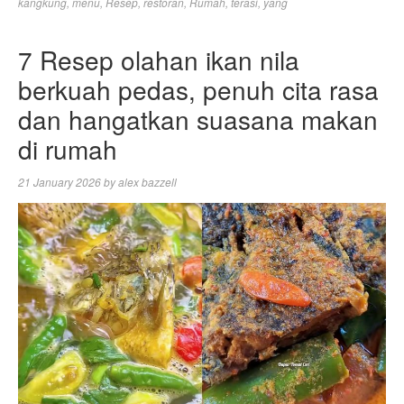
kangkung
,
menu
,
Resep
,
restoran
,
Rumah
,
terasi
,
yang
7 Resep olahan ikan nila
berkuah pedas, penuh cita rasa
dan hangatkan suasana makan
di rumah
21 January 2026
by
alex bazzell