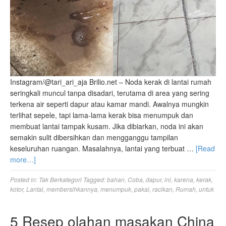
Instagram/@tari_ari_aja Brilio.net – Noda kerak di lantai rumah
seringkali muncul tanpa disadari, terutama di area yang sering
terkena air seperti dapur atau kamar mandi. Awalnya mungkin
terlihat sepele, tapi lama-lama kerak bisa menumpuk dan
membuat lantai tampak kusam. Jika dibiarkan, noda ini akan
semakin sulit dibersihkan dan mengganggu tampilan
keseluruhan ruangan. Masalahnya, lantai yang terbuat …
[Read
more…]
Posted in:
Tak Berkategori
Tagged:
bahan
,
Coba
,
dapur
,
ini
,
karena
,
kerak
,
kotor
,
Lantai
,
membersihkannya
,
menumpuk
,
pakai
,
racikan
,
Rumah
,
untuk
5 Resep olahan masakan China