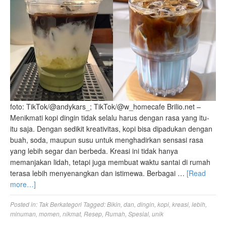
foto: TikTok/@andykars_; TikTok/@w_homecafe Brilio.net –
Menikmati kopi dingin tidak selalu harus dengan rasa yang itu-
itu saja. Dengan sedikit kreativitas, kopi bisa dipadukan dengan
buah, soda, maupun susu untuk menghadirkan sensasi rasa
yang lebih segar dan berbeda. Kreasi ini tidak hanya
memanjakan lidah, tetapi juga membuat waktu santai di rumah
terasa lebih menyenangkan dan istimewa. Berbagai …
[Read
more…]
Posted in:
Tak Berkategori
Tagged:
Bikin
,
dan
,
dingin
,
kopi
,
kreasi
,
lebih
,
minuman
,
momen
,
nikmat
,
Resep
,
Rumah
,
Spesial
,
unik