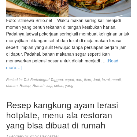
Foto: istimewa Brilio.net – Waktu makan sering kali menjadi
momen yang penuh tekanan di tengah kesibukan harian.
Padatnya jadwal pekerjaan seringkali membuat keinginan untuk
menyajikan hidangan sehat dan lezat di meja makan terasa
seperti impian yang sulit terwujud tanpa persiapan berjam-jam
di dapur. Padahal, bahan makanan segar seperti ikan
menawarkan potensi besar untuk diolah menjadi …
[Read
more…]
Posted in:
Tak Berkategori
Tagged:
cepat
,
dan
,
ikan
,
Jadi
,
lezat
,
menit
,
olahan
,
Resep
,
Rumah
,
saji
,
sehat
,
yang
Resep kangkung ayam terasi
hotplate, menu ala restoran
yang bisa dibuat di rumah
1 February 2026
by
alex bazzell