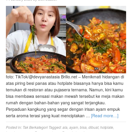
foto: TikTok/@devyanastasia Brilio.net – Menikmati hidangan di
atas piring besi panas atau hotplate biasanya hanya bisa kamu
temukan di restoran atau pujasera ternama. Namun, kini kamu
bisa membawa sensasi makan mewah tersebut ke meja makan
rumah dengan bahan-bahan yang sangat terjangkau.
Perpaduan kangkung yang segar dengan irisan ayam empuk
serta aroma terasi yang kuat menciptakan …
[Read more…]
Posted in:
Tak Berkategori
Tagged:
ala
,
ayam
,
bisa
,
dibuat
,
hotplate
,