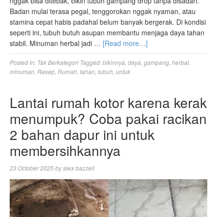
nggak bisa ditebak, bikin tubuh gampang drop tanpa disadari.
Badan mulai terasa pegal, tenggorokan nggak nyaman, atau
stamina cepat habis padahal belum banyak bergerak. Di kondisi
seperti ini, tubuh butuh asupan membantu menjaga daya tahan
stabil. Minuman herbal jadi …
[Read more…]
Posted in:
Tak Berkategori
Tagged:
bikinnya
,
daya
,
gampang
,
herbal
,
minuman
,
Resep
,
Rumah
,
tahan
,
tubuh
,
untuk
Lantai rumah kotor karena kerak
menumpuk? Coba pakai racikan
2 bahan dapur ini untuk
membersihkannya
23 October 2025
by
alex bazzell