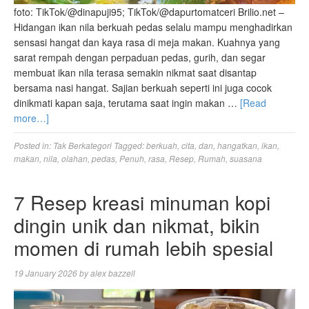
foto: TikTok/@dinapuji95; TikTok/@dapurtomatceri Brilio.net –
Hidangan ikan nila berkuah pedas selalu mampu menghadirkan
sensasi hangat dan kaya rasa di meja makan. Kuahnya yang
sarat rempah dengan perpaduan pedas, gurih, dan segar
membuat ikan nila terasa semakin nikmat saat disantap
bersama nasi hangat. Sajian berkuah seperti ini juga cocok
dinikmati kapan saja, terutama saat ingin makan …
[Read
more…]
Posted in:
Tak Berkategori
Tagged:
berkuah
,
cita
,
dan
,
hangatkan
,
ikan
,
makan
,
nila
,
olahan
,
pedas
,
Penuh
,
rasa
,
Resep
,
Rumah
,
suasana
7 Resep kreasi minuman kopi
dingin unik dan nikmat, bikin
momen di rumah lebih spesial
19 January 2026
by
alex bazzell