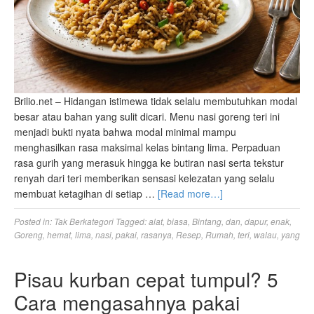
Brilio.net – Hidangan istimewa tidak selalu membutuhkan modal
besar atau bahan yang sulit dicari. Menu nasi goreng teri ini
menjadi bukti nyata bahwa modal minimal mampu
menghasilkan rasa maksimal kelas bintang lima. Perpaduan
rasa gurih yang merasuk hingga ke butiran nasi serta tekstur
renyah dari teri memberikan sensasi kelezatan yang selalu
membuat ketagihan di setiap …
[Read more…]
Posted in:
Tak Berkategori
Tagged:
alat
,
biasa
,
Bintang
,
dan
,
dapur
,
enak
,
Goreng
,
hemat
,
lima
,
nasi
,
pakai
,
rasanya
,
Resep
,
Rumah
,
teri
,
walau
,
yang
Pisau kurban cepat tumpul? 5
Cara mengasahnya pakai