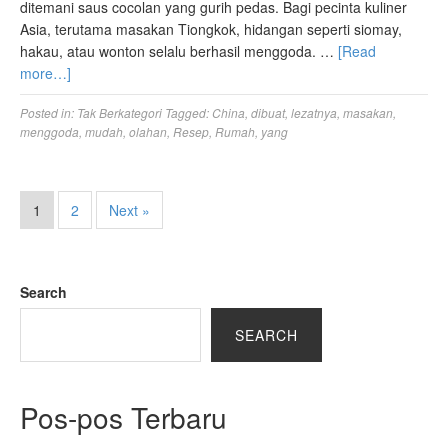
ditemani saus cocolan yang gurih pedas. Bagi pecinta kuliner
Asia, terutama masakan Tiongkok, hidangan seperti siomay,
hakau, atau wonton selalu berhasil menggoda. …
[Read
more…]
Posted in:
Tak Berkategori
Tagged:
China
,
dibuat
,
lezatnya
,
masakan
,
menggoda
,
mudah
,
olahan
,
Resep
,
Rumah
,
yang
1
2
Next »
Search
SEARCH
Pos-pos Terbaru