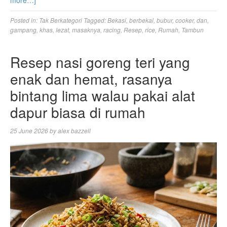
Posted in:
Tak Berkategori
Tagged:
Bekasi
,
berbekal
,
bubur
,
cooker
,
dan
,
gampang
,
khas
,
lezat
,
masaknya
,
racing
,
Resep
,
rice
,
Rumah
,
Tambun
Resep nasi goreng teri yang
enak dan hemat, rasanya
bintang lima walau pakai alat
dapur biasa di rumah
25 June 2026
by
alex bazzell