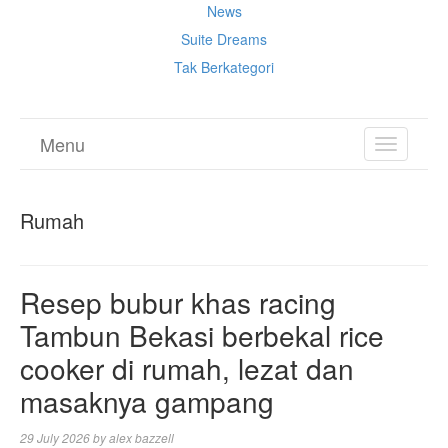
News
Suite Dreams
Tak Berkategori
Menu
TOGGL
NAVIGA
Rumah
Resep bubur khas racing
Tambun Bekasi berbekal rice
cooker di rumah, lezat dan
masaknya gampang
29 July 2026
by
alex bazzell