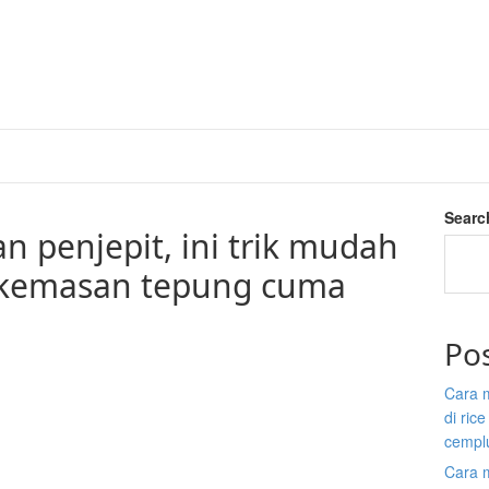
Searc
an penjepit, ini trik mudah
 kemasan tepung cuma
Po
Cara 
di ric
cempl
Cara 