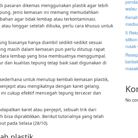
penda
i pasaran dikemas menggunakan plastik agar lebih
walau 
tepung. Jenis kemasan ini memang memudahkan
Kenal
bahan agar tidak lembap atau terkontaminasi.
mediu
atau longgar setelah dibuka, perlu cara khusus untuk
5 Rek
siliko
ng biasanya hanya diambil sedikit-sedikit sesuai
rusak
ng masih dalam kemasan pun perlu ditutup rapat
Resep
 udara lembap yang bisa membuatnya menggumpal.
berbek
ur dan kualitas tepung tetap baik saat digunakan di
masak
 sederhana untuk menutup kembali kemasan plastik,
Ko
enjepit atau mengikatnya dengan karet gelang.
l ini cukup efektif mencegah tepung tercecer dan
No co
dapatkan karet atau penjepit, sebuah trik dari
isa dipraktikkan. Berikut tutorialnya yang telah
ut pada Selasa (28/10).
ah plastik.