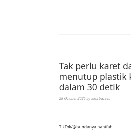
Tak perlu karet d
menutup plastik
dalam 30 detik
28 October 2025
by
alex bazzell
TikTok/@bundanya.hanifah