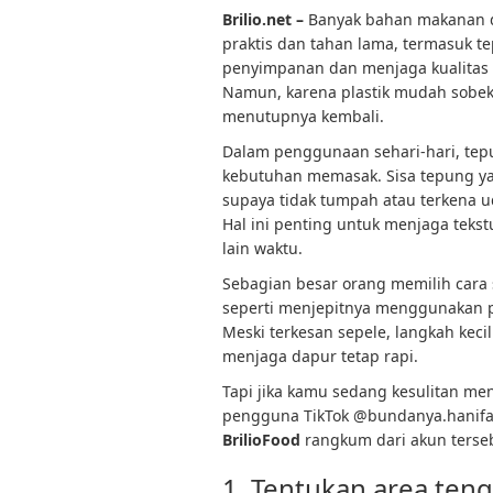
Brilio.net –
Banyak bahan makanan d
praktis dan tahan lama, termasuk 
penyimpanan dan menjaga kualitas 
Namun, karena plastik mudah sobek 
menutupnya kembali.
Dalam penggunaan sehari-hari, tepu
kebutuhan memasak. Sisa tepung ya
supaya tidak tumpah atau terkena
Hal ini penting untuk menjaga tekst
lain waktu.
Sebagian besar orang memilih cara
seperti menjepitnya menggunakan p
Meski terkesan sepele, langkah keci
menjaga dapur tetap rapi.
Tapi jika kamu sedang kesulitan men
pengguna TikTok @bundanya.hanifah b
BrilioFood
rangkum dari akun terseb
1. Tentukan area teng