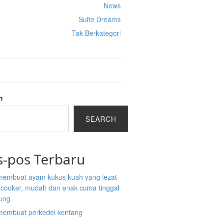
News
Suite Dreams
Tak Berkategori
h
SEARCH
s-pos Terbaru
membuat ayam kukus kuah yang lezat
e cooker, mudah dan enak cuma tinggal
ung
membuat perkedel kentang