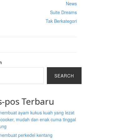
News
Suite Dreams
Tak Berkategori
h
SEARCH
s-pos Terbaru
membuat ayam kukus kuah yang lezat
e cooker, mudah dan enak cuma tinggal
ung
membuat perkedel kentang