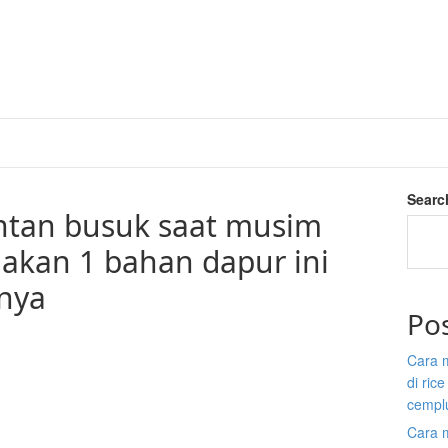
Searc
ntan busuk saat musim
akan 1 bahan dapur ini
nya
Po
Cara 
di ric
cempl
Cara 