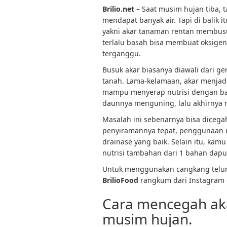
Brilio.net –
Saat musim hujan tiba, 
mendapat banyak air. Tapi di balik i
yakni akar tanaman rentan membusu
terlalu basah bisa membuat oksigen
terganggu.
Busuk akar biasanya diawali dari g
tanah. Lama-kelamaan, akar menjadi
mampu menyerap nutrisi dengan baik
daunnya menguning, lalu akhirnya m
Masalah ini sebenarnya bisa dicega
penyiramannya tepat, penggunaan 
drainase yang baik. Selain itu, ka
nutrisi tambahan dari 1 bahan dapur
Untuk menggunakan cangkang telur i
BrilioFood
rangkum dari Instagram @
Cara mencegah ak
musim hujan.