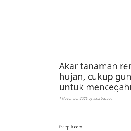
Akar tanaman re
hujan, cukup gun
untuk mencegah
1 November 2025
by
alex bazzell
freepik.com