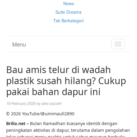
News
Suite Dreams
Tak Berkategori
Menu
TOGGL
NAVIGA
Bau amis telur di wadah
plastik susah hilang? Cukup
pakai bahan dapur ini
19 February 2026
by
alex bazzell
© 2026 YouTube/@umimaull2890
Brilio.net –
Bulan Ramadhan biasanya identik dengan
peningkatan aktivitas di dapur, terutama dalam pengolahan
telur sebagai menu praktis untuk sahur maupun berbuka.