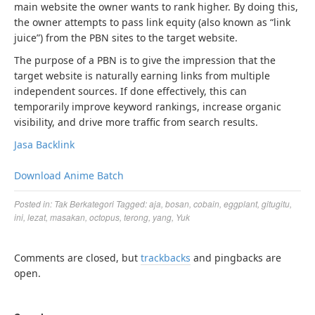
main website the owner wants to rank higher. By doing this,
the owner attempts to pass link equity (also known as “link
juice”) from the PBN sites to the target website.
The purpose of a PBN is to give the impression that the
target website is naturally earning links from multiple
independent sources. If done effectively, this can
temporarily improve keyword rankings, increase organic
visibility, and drive more traffic from search results.
Jasa Backlink
Download Anime Batch
Posted in:
Tak Berkategori
Tagged:
aja
,
bosan
,
cobain
,
eggplant
,
gitugitu
,
ini
,
lezat
,
masakan
,
octopus
,
terong
,
yang
,
Yuk
Comments are closed, but
trackbacks
and pingbacks are
open.