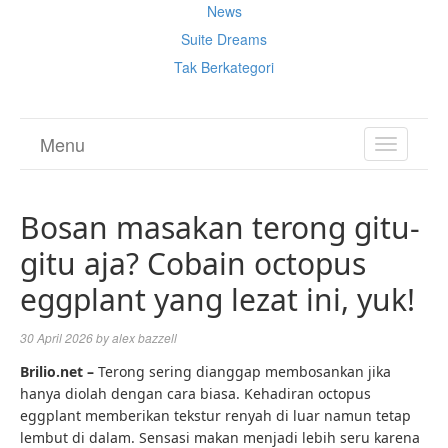
News
Suite Dreams
Tak Berkategori
Menu
TOGGL
NAVIGA
Bosan masakan terong gitu-
gitu aja? Cobain octopus
eggplant yang lezat ini, yuk!
30 April 2026
by
alex bazzell
Brilio.net –
Terong sering dianggap membosankan jika
hanya diolah dengan cara biasa. Kehadiran octopus
eggplant memberikan tekstur renyah di luar namun tetap
lembut di dalam. Sensasi makan menjadi lebih seru karena