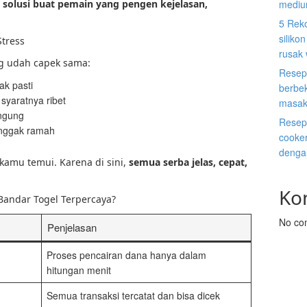
i
solusi buat pemain yang pengen kejelasan,
mediu
5 Rek
siliko
tress
rusak
g udah capek sama:
Resep
k pasti
berbek
syaratnya ribet
masak
ingung
Resep 
 nggak ramah
cooker
dengan
kamu temui. Karena di sini,
semua serba jelas, cepat,
Ko
andar Togel Terpercaya?
No co
Penjelasan
Proses pencairan dana hanya dalam
hitungan menit
Semua transaksi tercatat dan bisa dicek