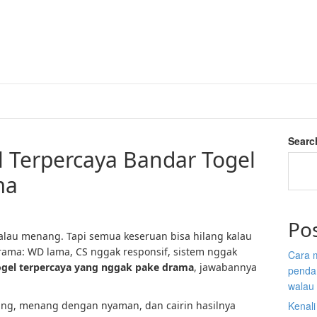
Searc
l Terpercaya Bandar Togel
ma
Po
 kalau menang. Tapi semua keseruan bisa hilang kalau
ama: WD lama, CS nggak responsif, sistem nggak
Cara 
ogel terpercaya yang nggak pake drama
, jawabannya
penda
walau 
nang, menang dengan nyaman, dan cairin hasilnya
Kenal