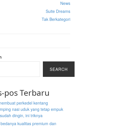
News
Suite Dreams
Tak Berkategori
h
SEARCH
s-pos Terbaru
membuat perkedel kentang
mping nasi uduk yang tetap empuk
sudah dingin, ini triknya
i bedanya kualitas premium dan