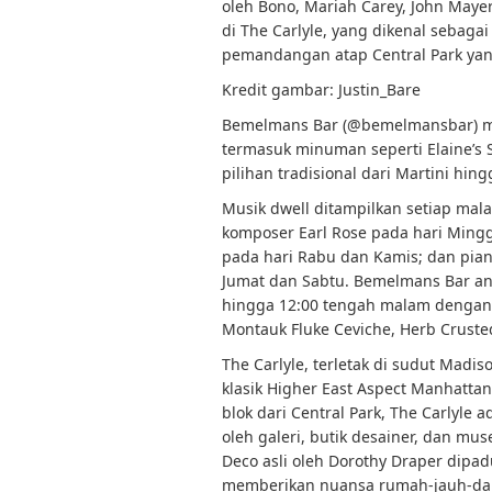
oleh Bono, Mariah Carey, John Mayer,
di The Carlyle, yang dikenal sebaga
pemandangan atap Central Park yang
Kredit gambar: Justin_Bare
Bemelmans Bar (@bemelmansbar) me
termasuk minuman seperti Elaine’s 
pilihan tradisional dari Martini hin
Musik dwell ditampilkan setiap mal
komposer Earl Rose pada hari Mingg
pada hari Rabu dan Kamis; dan piani
Jumat dan Sabtu. Bemelmans Bar and
hingga 12:00 tengah malam dengan
Montauk Fluke Ceviche, Herb Crust
The Carlyle, terletak di sudut Madi
klasik Higher East Aspect Manhattan
blok dari Central Park, The Carlyle 
oleh galeri, butik desainer, dan mu
Deco asli oleh Dorothy Draper dip
memberikan nuansa rumah-jauh-dar