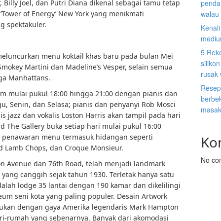
 Billy Joel, dan Putri Diana dikenal sebagai tamu tetap
penda
i ‘Tower of Energy’ New York yang menikmati
walau 
 spektakuler.
Kenal
mediu
5 Rek
luncurkan menu koktail khas baru pada bulan Mei
siliko
Smokey Martini dan Madeline’s Vesper, selain semua
rusak
gga Manhattans.
Resep
am mulai pukul 18:00 hingga 21:00 dengan pianis dan
berbek
u, Senin, dan Selasa; pianis dan penyanyi Rob Mosci
masak
s jazz dan vokalis Loston Harris akan tampil pada hari
 The Gallery buka setiap hari mulai pukul 16:00
 penawaran menu termasuk hidangan seperti
Ko
ed Lamb Chops, dan Croque Monsieur.
No co
son Avenue dan 76th Road, telah menjadi landmark
 yang canggih sejak tahun 1930. Terletak hanya satu
adalah lodge 35 lantai dengan 190 kamar dan dikelilingi
seum seni kota yang paling populer. Desain Artwork
adukan dengan gaya Amerika legendaris Mark Hampton
i-rumah yang sebenarnya. Banyak dari akomodasi