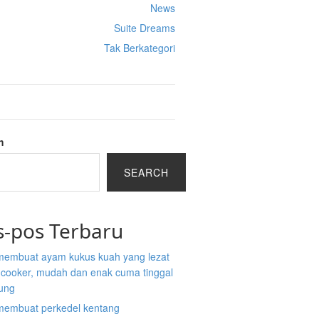
News
Suite Dreams
Tak Berkategori
h
SEARCH
s-pos Terbaru
membuat ayam kukus kuah yang lezat
e cooker, mudah dan enak cuma tinggal
ung
membuat perkedel kentang