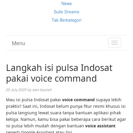
News
Suite Dreams
Tak Berkategori
Menu
TOGGL
NAVIGA
Langkah isi pulsa Indosat
pakai voice command
25 July 2025
by
alex bazzell
Mau isi pulsa Indosat pakai
voice command
supaya lebih
praktis? Saat ini, Indosat belum punya fitur resmi khusus isi
pulsa langsung lewat suara tanpa bantuan aplikasi pihak
ketiga. Namun, kamu bisa pakai beberapa cara berikut agar
isi pulsa lebih mudah dengan bantuan
voice assistant
seperti Google Assistant atau Siri.