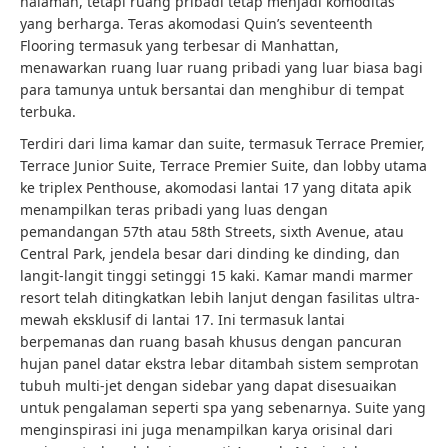
halaman, tetapi ruang pribadi tetap menjadi komoditas
yang berharga. Teras akomodasi Quin’s seventeenth
Flooring termasuk yang terbesar di Manhattan,
menawarkan ruang luar ruang pribadi yang luar biasa bagi
para tamunya untuk bersantai dan menghibur di tempat
terbuka.
Terdiri dari lima kamar dan suite, termasuk Terrace Premier,
Terrace Junior Suite, Terrace Premier Suite, dan lobby utama
ke triplex Penthouse, akomodasi lantai 17 yang ditata apik
menampilkan teras pribadi yang luas dengan
pemandangan 57th atau 58th Streets, sixth Avenue, atau
Central Park, jendela besar dari dinding ke dinding, dan
langit-langit tinggi setinggi 15 kaki. Kamar mandi marmer
resort telah ditingkatkan lebih lanjut dengan fasilitas ultra-
mewah eksklusif di lantai 17. Ini termasuk lantai
berpemanas dan ruang basah khusus dengan pancuran
hujan panel datar ekstra lebar ditambah sistem semprotan
tubuh multi-jet dengan sidebar yang dapat disesuaikan
untuk pengalaman seperti spa yang sebenarnya. Suite yang
menginspirasi ini juga menampilkan karya orisinal dari