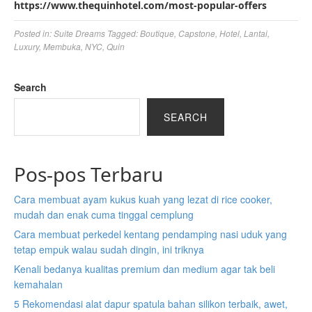
https://www.thequinhotel.com/most-popular-offers
Posted in:
Suite Dreams
Tagged:
Boutique
,
Capstone
,
Hotel
,
Lantai
,
Luxury
,
Membuka
,
NYC
,
Quin
Search
SEARCH
Pos-pos Terbaru
Cara membuat ayam kukus kuah yang lezat di rice cooker,
mudah dan enak cuma tinggal cemplung
Cara membuat perkedel kentang pendamping nasi uduk yang
tetap empuk walau sudah dingin, ini triknya
Kenali bedanya kualitas premium dan medium agar tak beli
kemahalan
5 Rekomendasi alat dapur spatula bahan silikon terbaik, awet,