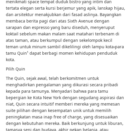
menikmati space tempat duduk bistro yang intim dan
tertata elegan serta kursi berjemur yang apik, lanskap hijau,
dan arsitektur menakjubkan dari fasad aslinya. Bayangkan
membaca berita pagi dari atas Sixth Avenue dengan
sarapan dan espresso yang baru diseduh, menyeruput
koktail sebelum makan malam saat matahari terbenam di
atas taman, atau berkumpul dengan sekelompok kecil
teman untuk minum sambil dikelilingi oleh lampu kota‹para
tamu Quin¹ dapat berbagi momen kehidupan penduduk
kota.
Pilih Quin
The Quin, sejak awal, telah berkomitmen untuk
menghadirkan pengalaman yang dikurasi secara pribadi
kepada para tamunya. Menyadari bahwa para tamu
bepergian ke Kota New York dengan segudang aspirasi dan
niat, Quin secara intuitif memberi mereka yang memesan
suite pilihan dengan kesempatan unik untuk memilih
peningkatan masa inap free of charge, yang disesuaikan
dengan kebutuhan mereka. Baik berkunjung untuk liburan,
tamasya seni dan budaya, akhir pekan belanja, atau