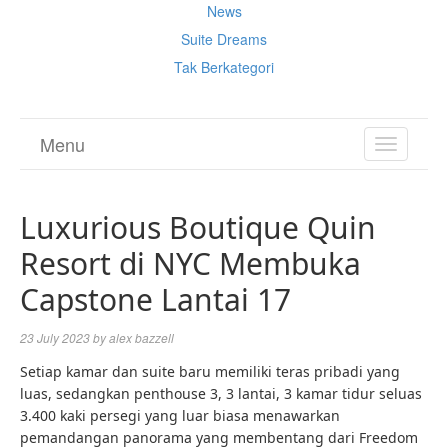
News
Suite Dreams
Tak Berkategori
Menu
TOGGL
NAVIGA
Luxurious Boutique Quin
Resort di NYC Membuka
Capstone Lantai 17
23 July 2023
by
alex bazzell
Setiap kamar dan suite baru memiliki teras pribadi yang
luas, sedangkan penthouse 3, 3 lantai, 3 kamar tidur seluas
3.400 kaki persegi yang luar biasa menawarkan
pemandangan panorama yang membentang dari Freedom