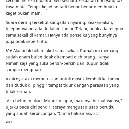
kecuali mereka dibantu oleh sesuatu kekuatan dari yang tak
kasatmata. Tetapi, kejadian tadi benar-benar membuatku
kaget bukan main.
Suara dering tersebut sangatlah nyaring. Seakan-akan,
teleponnya berada di dalam kamar. Tetapi, tidak ada telepon
sama sekali di kamar. Hanya ada ponselku yang bunyinya
juga tidak seperti itu.
No!
Aku tidak boleh takut sama sekali. Rumah ini memang
sudah enam bulan tidak ditempati oleh orang. Hanya
Nimah saja yang suka bersih-bersih dan itupun tidak
sampai menginap.
Akhirnya, aku memutuskan untuk masuk kembali ke kamar
dan duduk di pinggir tempat tidur dengan perasaan yang
tidak karuan.
“Aku belum makan. Mungkin lapar, makanya berhalusinasi,”
ujarku pada diri sendiri seraya mengusap-usap perutku
yang sudah keroncongan. “Cuma halusinasi, El.”
***