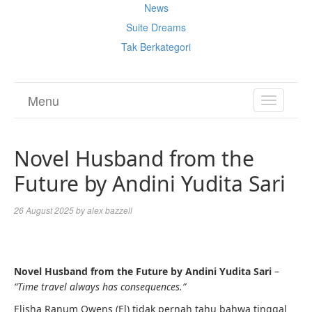
News
Suite Dreams
Tak Berkategori
Menu
TOGGL
NAVIGA
Novel Husband from the
Future by Andini Yudita Sari
26 August 2025
by
alex bazzell
Novel Husband from the Future by Andini Yudita Sari
–
“Time travel always has consequences.”
Elisha Ranum Owens (El) tidak pernah tahu bahwa tinggal