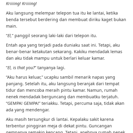
Kriiiing! Kriiiing!
Aku langsung melempar telepon tua itu ke lantai, ketika
benda tersebut berdering dan membuat diriku kaget bukan
main.
“
El,
” panggil seorang laki-laki dari telepon itu.
Entah apa yang terjadi pada duniaku saat ini. Tetapi, aku
benar-benar ketakutan sekarang. Kakiku mendadak lemas
dan aku tidak mampu untuk berlari keluar kamar.
“
El, is that you?
” tanyanya lagi.
“Aku harus keluar,” ucapku sambil menarik napas yang
panjang. Setelah itu, aku langsung beranjak dari tempat
tidur dan mencoba meraih pintu kamar. Namun, rumah
nenek mendadak berguncang dan membuatku terjatuh.
“GEMPA! GEMPA!” teriakku. Tetapi, percuma saja, tidak akan
ada yang mendengar.
Aku masih tersungkur di lantai. Kepalaku sakit karena
terbentur pinggiran meja di dekat pintu. Guncangan
gempanya semakin kencang. Tetapi, anehnya rumah nenek