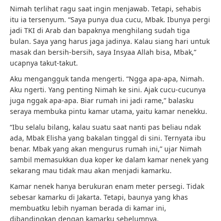
Nimah terlihat ragu saat ingin menjawab. Tetapi, sehabis
itu ia tersenyum. “Saya punya dua cucu, Mbak. Ibunya pergi
jadi TKI di Arab dan bapaknya menghilang sudah tiga
bulan. Saya yang harus jaga jadinya. Kalau siang hari untuk
masak dan bersih-bersih, saya Insyaa Allah bisa, Mbak,”
ucapnya takut-takut.
Aku mengangguk tanda mengerti. “Ngga apa-apa, Nimah.
Aku ngerti. Yang penting Nimah ke sini. Ajak cucu-cucunya
juga nggak apa-apa. Biar rumah ini jadi rame,” balasku
seraya membuka pintu kamar utama, yaitu kamar nenekku.
“Ibu selalu bilang, kalau suatu saat nanti pas beliau ndak
ada, Mbak Elisha yang bakalan tinggal di sini. Ternyata ibu
benar. Mbak yang akan mengurus rumah ini,” ujar Nimah
sambil memasukkan dua koper ke dalam kamar nenek yang
sekarang mau tidak mau akan menjadi kamarku.
Kamar nenek hanya berukuran enam meter persegi. Tidak
sebesar kamarku di Jakarta. Tetapi, baunya yang khas
membuatku lebih nyaman berada di kamar ini,
dibandingkan dengan kamarku sebelumnya.