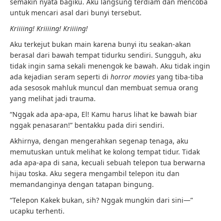
semakin nyata bagiku. Aku langsung terdiam dan mencoba
untuk mencari asal dari bunyi tersebut.
Kriiiing! Kriiiing! Kriiiing!
Aku terkejut bukan main karena bunyi itu seakan-akan
berasal dari bawah tempat tidurku sendiri. Sungguh, aku
tidak ingin sama sekali menengok ke bawah. Aku tidak ingin
ada kejadian seram seperti di
horror movies
yang tiba-tiba
ada sesosok mahluk muncul dan membuat semua orang
yang melihat jadi trauma.
“Nggak ada apa-apa, El! Kamu harus lihat ke bawah biar
nggak penasaran!” bentakku pada diri sendiri.
Akhirnya, dengan mengerahkan segenap tenaga, aku
memutuskan untuk melihat ke kolong tempat tidur. Tidak
ada apa-apa di sana, kecuali sebuah telepon tua berwarna
hijau toska. Aku segera mengambil telepon itu dan
memandanginya dengan tatapan bingung.
“Telepon Kakek bukan, sih? Nggak mungkin dari sini—”
ucapku terhenti.