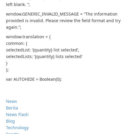
left blank. “;
window.GENERIC_INVALID_MESSAGE = “The information
provided is invalid. Please review the field format and try
again.”;
window.translation = {
common: {
selectedList: ‘{quantity} list selected’,
selectedLists: ‘{quantity} lists selected’
}
};
var AUTOHIDE = Boolean(0);
News
Berita
News Flash
Blog
Technology