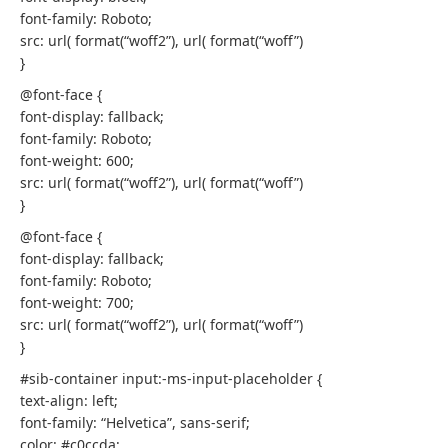
font-family: Roboto;
src: url( format(“woff2”), url( format(“woff”)
}
@font-face {
font-display: fallback;
font-family: Roboto;
font-weight: 600;
src: url( format(“woff2”), url( format(“woff”)
}
@font-face {
font-display: fallback;
font-family: Roboto;
font-weight: 700;
src: url( format(“woff2”), url( format(“woff”)
}
#sib-container input:-ms-input-placeholder {
text-align: left;
font-family: “Helvetica”, sans-serif;
color: #c0ccda;