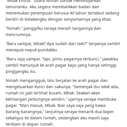
“Mbak Elisha.” Suara Nimah sontak membuyarkan
lamunanku. Aku segera membalikkan badan dan
menemukan perempuan berusia 40 tahun tersebut sedang
berdiri di belakangku dengan senyumannya yang khas.
“Nimah,” panggilku seraya meraih tangannya dan
menciumnya.
“Baru sampai, Mbak? Apa sudah dari tadi?” tanyanya sambil
menepuk-nepuk pundakku.
“Baru saja sampai. Tapi, pintu pagarnya terkunci,” jawabku
sambil menunjuk ke arah pagar kayu yang hanya setinggi
pinggangku itu.
Nimah mengangguk, lalu berjalan ke arah pagar dan
mengeluarkan kunci dari sakunya. “Semenjak ibu
ndak
ada,
rumah ini jadi terlihat kusam, Mbak. Seakan-akan
kehilangan jantungnya sendiri,” ujarnya seraya membuka
pagar. “Mari masuk, Mbak. Biar saya saja yang bawa
barang-barangnya,” lanjutnya seraya menarik dua koper
sekaligus ke dalam rumah, sedangkan aku masih saja
terdiam di depan rumah.