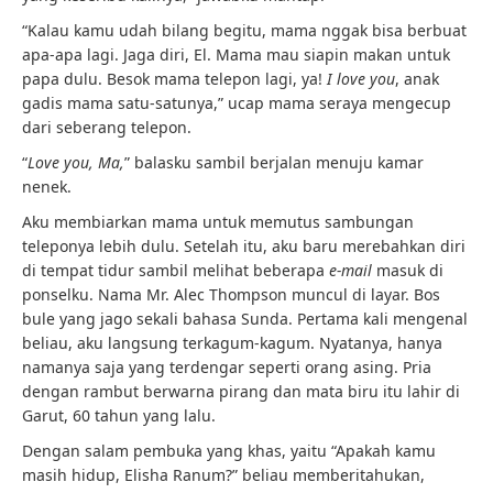
“Kalau kamu udah bilang begitu, mama nggak bisa berbuat
apa-apa lagi. Jaga diri, El. Mama mau siapin makan untuk
papa dulu. Besok mama telepon lagi, ya!
I love you
, anak
gadis mama satu-satunya,” ucap mama seraya mengecup
dari seberang telepon.
“
Love you, Ma,
” balasku sambil berjalan menuju kamar
nenek.
Aku membiarkan mama untuk memutus sambungan
teleponya lebih dulu. Setelah itu, aku baru merebahkan diri
di tempat tidur sambil melihat beberapa
e-mail
masuk di
ponselku. Nama Mr. Alec Thompson muncul di layar. Bos
bule yang jago sekali bahasa Sunda. Pertama kali mengenal
beliau, aku langsung terkagum-kagum. Nyatanya, hanya
namanya saja yang terdengar seperti orang asing. Pria
dengan rambut berwarna pirang dan mata biru itu lahir di
Garut, 60 tahun yang lalu.
Dengan salam pembuka yang khas, yaitu “Apakah kamu
masih hidup, Elisha Ranum?” beliau memberitahukan,