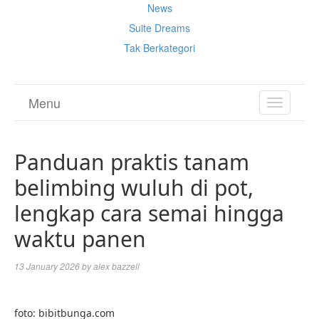
News
Suite Dreams
Tak Berkategori
Menu
TOGGL
NAVIGA
Panduan praktis tanam
belimbing wuluh di pot,
lengkap cara semai hingga
waktu panen
13 January 2026
by
alex bazzell
foto: bibitbunga.com