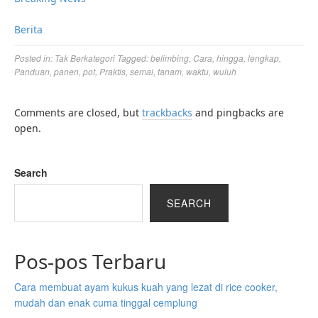
Berita
Posted in:
Tak Berkategori
Tagged:
belimbing
,
Cara
,
hingga
,
lengkap
,
Panduan
,
panen
,
pot
,
Praktis
,
semai
,
tanam
,
waktu
,
wuluh
Comments are closed, but
trackbacks
and pingbacks are
open.
Search
SEARCH
Pos-pos Terbaru
Cara membuat ayam kukus kuah yang lezat di rice cooker,
mudah dan enak cuma tinggal cemplung