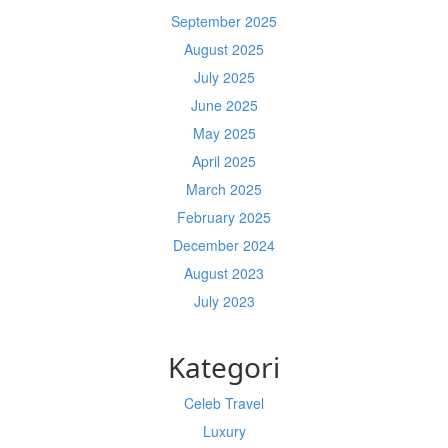
September 2025
August 2025
July 2025
June 2025
May 2025
April 2025
March 2025
February 2025
December 2024
August 2023
July 2023
Kategori
Celeb Travel
Luxury