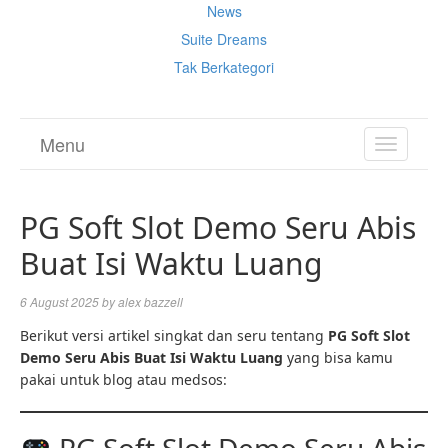
News
Suite Dreams
Tak Berkategori
Menu
TOGGL
NAVIGA
PG Soft Slot Demo Seru Abis
Buat Isi Waktu Luang
6 August 2025
by
alex bazzell
Berikut versi artikel singkat dan seru tentang
PG Soft Slot
Demo Seru Abis Buat Isi Waktu Luang
yang bisa kamu
pakai untuk blog atau medsos: