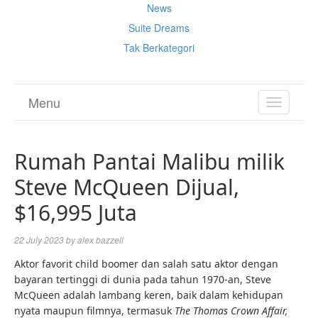
News
Suite Dreams
Tak Berkategori
Menu
TOGGL
NAVIGA
Rumah Pantai Malibu milik
Steve McQueen Dijual,
$16,995 Juta
22 July 2023
by
alex bazzell
Aktor favorit child boomer dan salah satu aktor dengan
bayaran tertinggi di dunia pada tahun 1970-an, Steve
McQueen adalah lambang keren, baik dalam kehidupan
nyata maupun filmnya, termasuk
The Thomas Crown Affair,