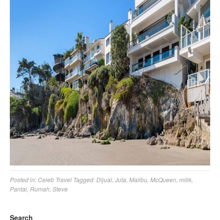
Posted in:
Celeb Travel
Tagged:
Dijual
,
Juta
,
Malibu
,
McQueen
,
milik
,
Pantai
,
Rumah
,
Steve
Search