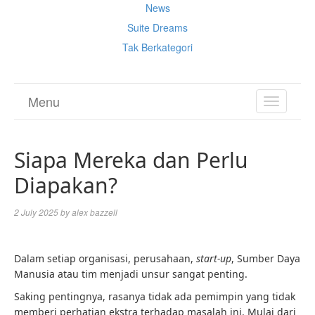
News
Suite Dreams
Tak Berkategori
Menu
TOGGL
NAVIGA
Siapa Mereka dan Perlu
Diapakan?
2 July 2025
by
alex bazzell
Dalam setiap organisasi, perusahaan,
start-up
, Sumber Daya
Manusia atau tim menjadi unsur sangat penting.
Saking pentingnya, rasanya tidak ada pemimpin yang tidak
memberi perhatian ekstra terhadap masalah ini. Mulai dari