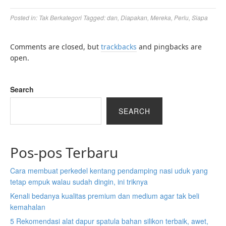
Posted in:
Tak Berkategori
Tagged:
dan
,
Diapakan
,
Mereka
,
Perlu
,
Siapa
Comments are closed, but
trackbacks
and pingbacks are
open.
Search
SEARCH
Pos-pos Terbaru
Cara membuat perkedel kentang pendamping nasi uduk yang
tetap empuk walau sudah dingin, ini triknya
Kenali bedanya kualitas premium dan medium agar tak beli
kemahalan
5 Rekomendasi alat dapur spatula bahan silikon terbaik, awet,