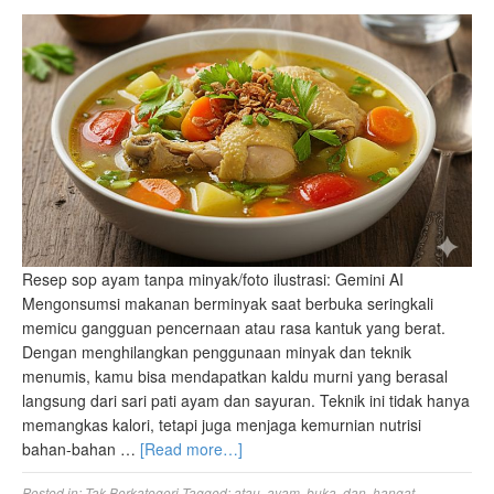
Resep sop ayam tanpa minyak/foto ilustrasi: Gemini AI
Mengonsumsi makanan berminyak saat berbuka seringkali
memicu gangguan pencernaan atau rasa kantuk yang berat.
Dengan menghilangkan penggunaan minyak dan teknik
menumis, kamu bisa mendapatkan kaldu murni yang berasal
langsung dari sari pati ayam dan sayuran. Teknik ini tidak hanya
memangkas kalori, tetapi juga menjaga kemurnian nutrisi
bahan-bahan …
[Read more…]
Posted in:
Tak Berkategori
Tagged:
atau
,
ayam
,
buka
,
dan
,
hangat
,