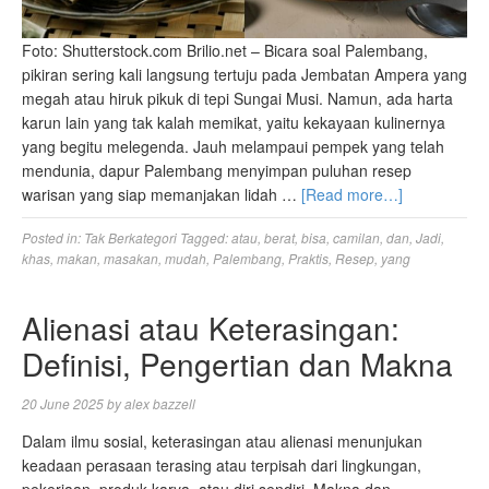
Foto: Shutterstock.com Brilio.net – Bicara soal Palembang,
pikiran sering kali langsung tertuju pada Jembatan Ampera yang
megah atau hiruk pikuk di tepi Sungai Musi. Namun, ada harta
karun lain yang tak kalah memikat, yaitu kekayaan kulinernya
yang begitu melegenda. Jauh melampaui pempek yang telah
mendunia, dapur Palembang menyimpan puluhan resep
warisan yang siap memanjakan lidah …
[Read more…]
Posted in:
Tak Berkategori
Tagged:
atau
,
berat
,
bisa
,
camilan
,
dan
,
Jadi
,
khas
,
makan
,
masakan
,
mudah
,
Palembang
,
Praktis
,
Resep
,
yang
Alienasi atau Keterasingan:
Definisi, Pengertian dan Makna
20 June 2025
by
alex bazzell
Dalam ilmu sosial, keterasingan atau alienasi menunjukan
keadaan perasaan terasing atau terpisah dari lingkungan,
pekerjaan, produk karya, atau diri sendiri. Makna dan