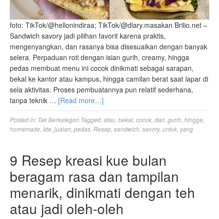
foto: TikTok/@hellonindiraa; TikTok/@diary.masakan Brilio.net –
Sandwich savory jadi pilihan favorit karena praktis,
mengenyangkan, dan rasanya bisa disesuaikan dengan banyak
selera. Perpaduan roti dengan isian gurih, creamy, hingga
pedas membuat menu ini cocok dinikmati sebagai sarapan,
bekal ke kantor atau kampus, hingga camilan berat saat lapar di
sela aktivitas. Proses pembuatannya pun relatif sederhana,
tanpa teknik …
[Read more…]
Posted in:
Tak Berkategori
Tagged:
atau
,
bekal
,
cocok
,
dari
,
gurih
,
hingga
,
homemade
,
Ide
,
jualan
,
pedas
,
Resep
,
sandwich
,
savory
,
untuk
,
yang
9 Resep kreasi kue bulan
beragam rasa dan tampilan
menarik, dinikmati dengan teh
atau jadi oleh-oleh