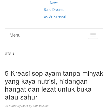
News
Suite Dreams
Tak Berkategori
Menu
TOGGL
NAVIGA
atau
5 Kreasi sop ayam tanpa minyak
yang kaya nutrisi, hidangan
hangat dan lezat untuk buka
atau sahur
23 February 2026
by
alex bazzell