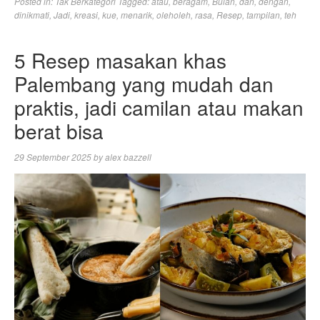
Posted in:
Tak Berkategori
Tagged:
atau
,
beragam
,
Bulan
,
dan
,
dengan
,
dinikmati
,
Jadi
,
kreasi
,
kue
,
menarik
,
oleholeh
,
rasa
,
Resep
,
tampilan
,
teh
5 Resep masakan khas
Palembang yang mudah dan
praktis, jadi camilan atau makan
berat bisa
29 September 2025
by
alex bazzell