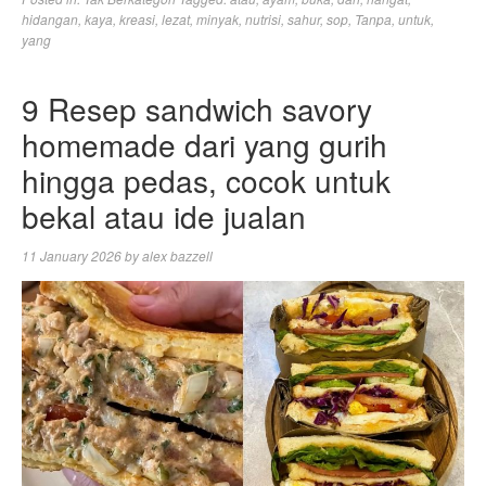
hidangan
,
kaya
,
kreasi
,
lezat
,
minyak
,
nutrisi
,
sahur
,
sop
,
Tanpa
,
untuk
,
yang
9 Resep sandwich savory
homemade dari yang gurih
hingga pedas, cocok untuk
bekal atau ide jualan
11 January 2026
by
alex bazzell