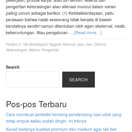
pengertian keterasingan atau alienasi muncul dalam varian
paling umum sebagai berikut: (1) Ketidakberdayaan, yaitu
perasaan bahwa nasib seseorang tidak berada di bawah
kendalinya sendiri namun ditentukan oleh agen eksternal, nasib,
keberuntungan. Atau pengaturan …
[Read more…]
Posted in:
Tak Berkategori
Tagged:
Alienasi
,
atau
,
dan
,
Definisi
,
Keterasingan
,
Makna
,
Pengertian
Search
SEARCH
Pos-pos Terbaru
Cara membuat perkedel kentang pendamping nasi uduk yang
tetap empuk walau sudah dingin, ini triknya
Kenali bedanya kualitas premium dan medium agar tak beli