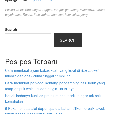
Posted in:
Tak Berkategori
Tagged:
banget
,
gampang
,
masaknya
,
nomor
,
puyuh
,
rasa
,
Resep
,
Satu
,
sehat
,
tahu
,
tapi
,
telur
,
tetap
,
yang
Search
SEARCH
Pos-pos Terbaru
Cara membuat ayam kukus kuah yang lezat di rice cooker,
mudah dan enak cuma tinggal cemplung
Cara membuat perkedel kentang pendamping nasi uduk yang
tetap empuk walau sudah dingin, ini triknya
Kenali bedanya kualitas premium dan medium agar tak beli
kemahalan
5 Rekomendasi alat dapur spatula bahan silikon terbaik, awet,
tahan panas, dan tidak rusak wajan