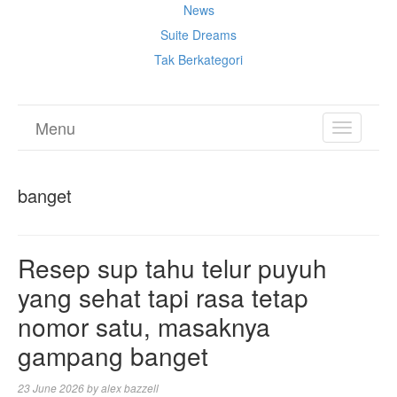
News
Suite Dreams
Tak Berkategori
Menu
TOGGL
NAVIGA
banget
Resep sup tahu telur puyuh
yang sehat tapi rasa tetap
nomor satu, masaknya
gampang banget
23 June 2026
by
alex bazzell