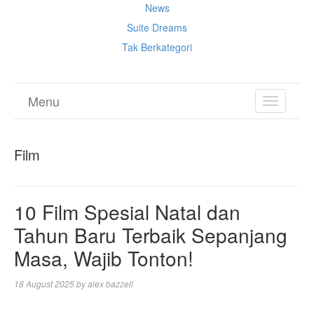
News
Suite Dreams
Tak Berkategori
Menu
TOGGL
NAVIGA
Film
10 Film Spesial Natal dan
Tahun Baru Terbaik Sepanjang
Masa, Wajib Tonton!
18 August 2025
by
alex bazzell