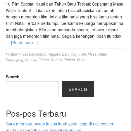
10 Film Spesial Natal dan Tahun Baru Terbaik Sepanjang Masa,
Wajib Tonton! – Libur akhir tahun bisa dihabiskan di rumah
dengan menonton film. Ini dia film natal yang bisa kamu tonton.
Film Natal Terbaik Berkumpul bersama keluarga merupakan hal
membahagiakan. Kita akan bercanda-canda, tertawa, bicara
dan juga menonton film natal. Segala kenangan indah itu tidak
…
[Read more…]
Posted in:
Tak Berkategori
Tagged:
Baru
,
dan
,
Film
,
Masa
,
Natal
,
Sepanjang
,
Spesial
,
Tahun
,
Terbaik
,
Tonton
,
Wajib
Search
SEARCH
Pos-pos Terbaru
Cara membuat ayam kukus kuah yang lezat di rice cooker,
mudah dan enak cuma tinggal cemplung