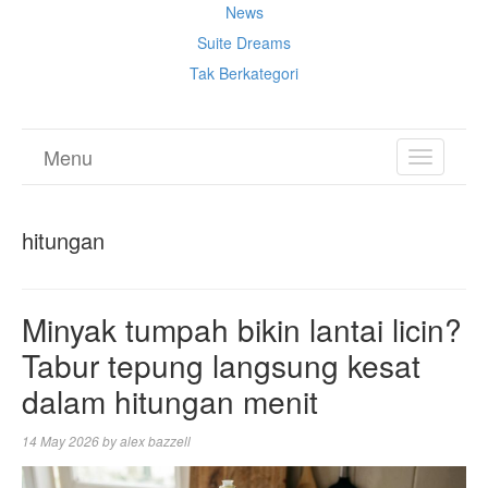
News
Suite Dreams
Tak Berkategori
Menu
TOGGL
NAVIGA
hitungan
Minyak tumpah bikin lantai licin?
Tabur tepung langsung kesat
dalam hitungan menit
14 May 2026
by
alex bazzell