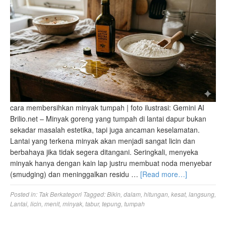
cara membersihkan minyak tumpah | foto ilustrasi: Gemini AI
Brilio.net – Minyak goreng yang tumpah di lantai dapur bukan
sekadar masalah estetika, tapi juga ancaman keselamatan.
Lantai yang terkena minyak akan menjadi sangat licin dan
berbahaya jika tidak segera ditangani. Seringkali, menyeka
minyak hanya dengan kain lap justru membuat noda menyebar
(smudging) dan meninggalkan residu …
[Read more…]
Posted in:
Tak Berkategori
Tagged:
Bikin
,
dalam
,
hitungan
,
kesat
,
langsung
,
Lantai
,
licin
,
menit
,
minyak
,
tabur
,
tepung
,
tumpah