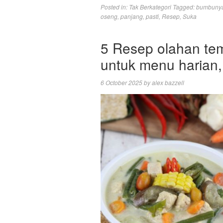
Posted in:
Tak Berkategori
Tagged:
bumbuny
oseng
,
panjang
,
pasti
,
Resep
,
Suka
5 Resep olahan te
untuk menu harian,
6 October 2025
by
alex bazzell