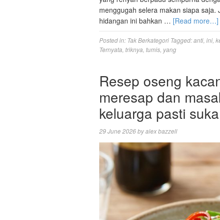
menggugah selera makan siapa saja. J
hidangan ini bahkan …
[Read more…]
Posted in:
Tak Berkategori
Tagged:
anti
,
ini
,
k
Ternyata
,
triknya
,
tumis
,
yang
Resep oseng kaca
meresap dan masak
keluarga pasti suka
29 June 2026
by
alex bazzell