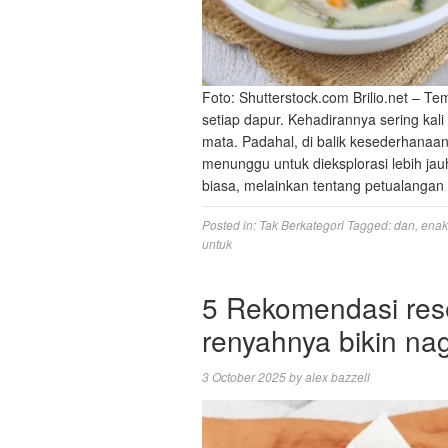
Foto: Shutterstock.com Brilio.net – Te
setiap dapur. Kehadirannya sering kal
mata. Padahal, di balik kesederhanaan
menunggu untuk dieksplorasi lebih jauh
biasa, melainkan tentang petualanga
Posted in:
Tak Berkategori
Tagged:
dan
,
enak
untuk
5 Rekomendasi res
renyahnya bikin nagi
3 October 2025
by
alex bazzell