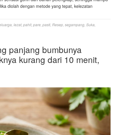
ika diolah dengan metode yang tepat, kelezatan
eluarga
,
lezat
,
pahit
,
pare
,
pasti
,
Resep
,
segampang
,
Suka
,
ng panjang bumbunya
nya kurang dari 10 menit,