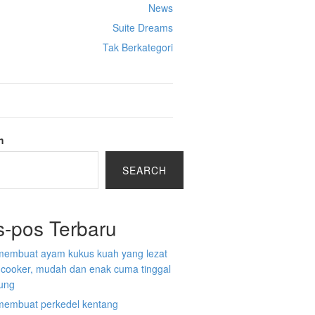
News
Suite Dreams
Tak Berkategori
h
SEARCH
s-pos Terbaru
membuat ayam kukus kuah yang lezat
e cooker, mudah dan enak cuma tinggal
ung
membuat perkedel kentang