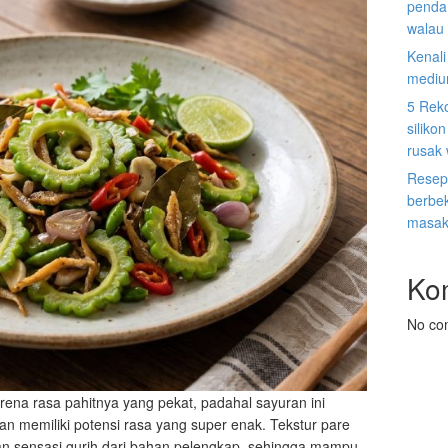
penda
walau 
Kenal
mediu
5 Rek
siliko
rusak
Resep
berbek
masak
Ko
No co
 karena rasa pahitnya yang pekat, padahal sayuran ini
an memiliki potensi rasa yang super enak. Tekstur pare
 sensasi gurih dari bahan pelengkap, sehingga mampu