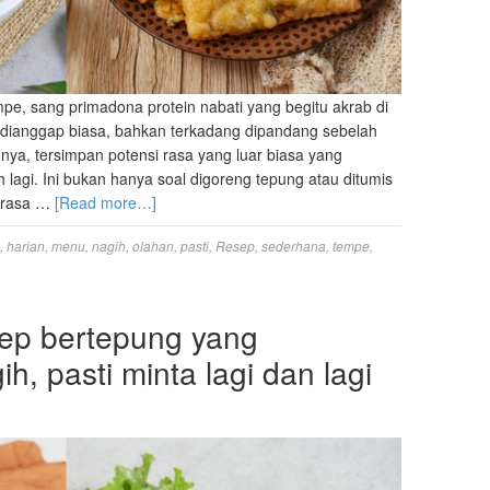
mpe, sang primadona protein nabati yang begitu akrab di
i dianggap biasa, bahkan terkadang dipandang sebelah
nya, tersimpan potensi rasa yang luar biasa yang
 lagi. Ini bukan hanya soal digoreng tepung atau ditumis
n rasa …
[Read more…]
,
harian
,
menu
,
nagih
,
olahan
,
pasti
,
Resep
,
sederhana
,
tempe
,
ep bertepung yang
h, pasti minta lagi dan lagi