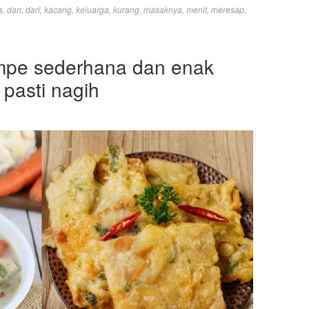
a
,
dan
,
dari
,
kacang
,
keluarga
,
kurang
,
masaknya
,
menit
,
meresap
,
mpe sederhana dan enak
 pasti nagih