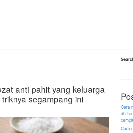
Searc
zat anti pahit yang keluarga
Po
a triknya segampang ini
Cara 
di ric
cempl
Cara 