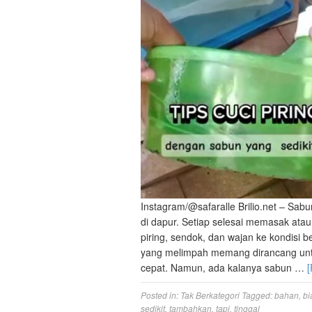
Instagram/@safaralle Brilio.net – Sabun
di dapur. Setiap selesai memasak ata
piring, sendok, dan wajan ke kondisi b
yang melimpah memang dirancang un
cepat. Namun, ada kalanya sabun …
Posted in:
Tak Berkategori
Tagged:
bahan
,
bi
sedikit
,
tambahkan
,
tapi
,
tinggal