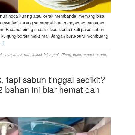
ng penuh noda kuning atau kerak membandel memang bisa
Rasanya jadi kurang semangat buat menyantap makanan
m. Padahal piring sudah dicuci berkali-kali pakai sabun
dak kunjung bersih maksimal. Jangan buru-buru membuang
…]
sih
,
biar
,
butek
,
dan
,
dicuci
,
ini
,
nggak
,
Piring
,
putih
,
seperti
,
sudah
,
, tapi sabun tinggal sedikit?
 bahan ini biar hemat dan