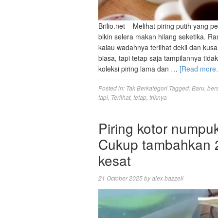
Brilio.net – Melihat piring putih ya
bikin selera makan hilang seketika. 
kalau wadahnya terlihat dekil dan kusa
biasa, tapi tetap saja tampilannya ti
koleksi piring lama dan …
[Read more
Posted in:
Tak Berkategori
Tagged:
Baru
,
ber
tapi
,
Terlihat
,
tetap
,
triknya
Piring kotor numpuk
Cukup tambahkan 2
kesat
21 October 2025
by
alex bazzell