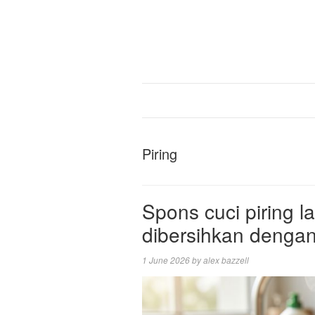
Piring
Spons cuci piring la
dibersihkan dengan 
1 June 2026
by
alex bazzell