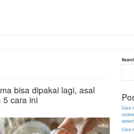
Searc
ma bisa dipakai lagi, asal
Po
5 cara ini
Cara m
cooke
seder
Cara 