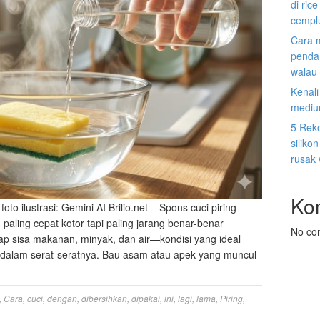
di ric
cempl
Cara 
penda
walau 
Kenal
mediu
5 Rek
siliko
rusak
Ko
to ilustrasi: Gemini AI Brilio.net – Spons cuci piring
paling cepat kotor tapi paling jarang benar-benar
No co
ap sisa makanan, minyak, dan air—kondisi yang ideal
i dalam serat-seratnya. Bau asam atau apek yang muncul
,
Cara
,
cuci
,
dengan
,
dibersihkan
,
dipakai
,
ini
,
lagi
,
lama
,
Piring
,