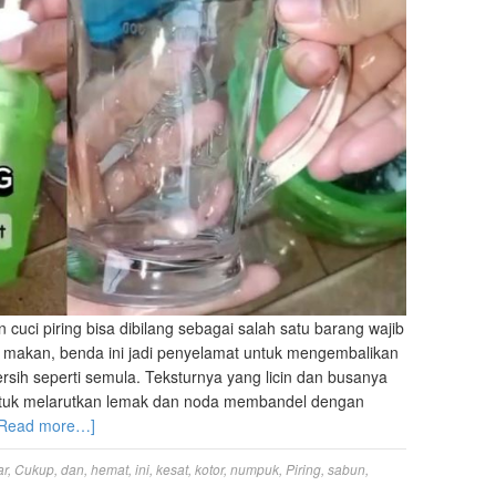
 cuci piring bisa dibilang sebagai salah satu barang wajib
u makan, benda ini jadi penyelamat untuk mengembalikan
ersih seperti semula. Teksturnya yang licin dan busanya
tuk melarutkan lemak dan noda membandel dengan
[Read more…]
ar
,
Cukup
,
dan
,
hemat
,
ini
,
kesat
,
kotor
,
numpuk
,
Piring
,
sabun
,