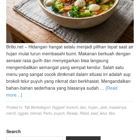
Brilio.net – Hidangan hangat selalu menjadi pilihan tepat saat air
hujan mulai turun membasahi bumi. Makanan berkuah dengan
sensasi rasa gurih dan menyegarkan bisa langsung
mengembalikan semangat yang sempat kendur. Salah satu
menu yang sangat cocok dinikmati dalam situasi ini adalah sup
brokoli telur puyuh yang nikmat dan berkhasiat. Mengandalkan
bahan-bahan sederhana yang biasanya sudah …
[Read
more…]
Posted in:
Tak Berkategori
Tagged:
brokoli
,
dan
,
hujan
,
Jadi
,
masaknya
,
menit
,
nggak
,
nikmat
,
Perlu
,
puyuh
,
Resep
,
Ribet
,
saat
,
telur
,
tiba
Search