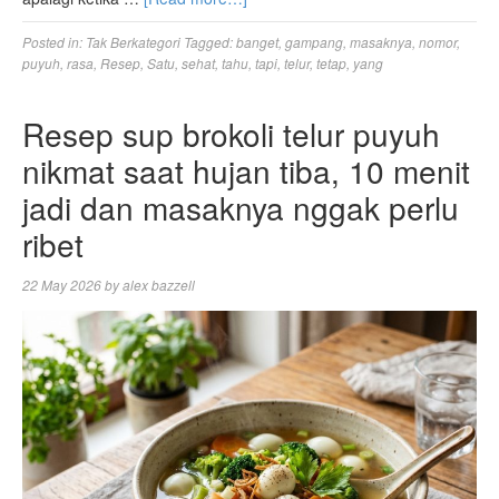
Posted in:
Tak Berkategori
Tagged:
banget
,
gampang
,
masaknya
,
nomor
,
puyuh
,
rasa
,
Resep
,
Satu
,
sehat
,
tahu
,
tapi
,
telur
,
tetap
,
yang
Resep sup brokoli telur puyuh
nikmat saat hujan tiba, 10 menit
jadi dan masaknya nggak perlu
ribet
22 May 2026
by
alex bazzell