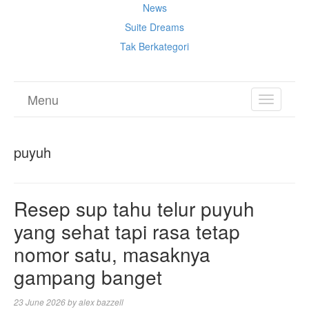
News
Suite Dreams
Tak Berkategori
Menu
TOGGL
NAVIGA
puyuh
Resep sup tahu telur puyuh
yang sehat tapi rasa tetap
nomor satu, masaknya
gampang banget
23 June 2026
by
alex bazzell