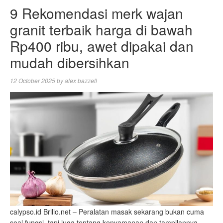
9 Rekomendasi merk wajan
granit terbaik harga di bawah
Rp400 ribu, awet dipakai dan
mudah dibersihkan
12 October 2025
by
alex bazzell
calypso.id Brilio.net – Peralatan masak sekarang bukan cuma
soal fungsi, tapi juga tentang kenyamanan dan tampilannya.