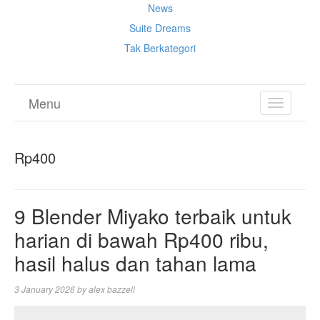
News
Suite Dreams
Tak Berkategori
Menu
TOGGL
NAVIGA
Rp400
9 Blender Miyako terbaik untuk
harian di bawah Rp400 ribu,
hasil halus dan tahan lama
3 January 2026
by
alex bazzell