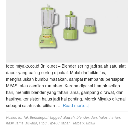
foto: miyako.co.id Brilio.net – Blender sering jadi salah satu alat
dapur yang paling sering dipakai. Mulai dari bikin jus,
menghaluskan bumbu masakan, sampai membantu persiapan
MPASI atau camilan rumahan. Karena dipakai hampir setiap
hari, memilih blender yang tahan lama, gampang dirawat, dan
hasilnya konsisten halus jadi hal penting. Merek Miyako dikenal
sebagai salah satu pilihan …
[Read more…]
Posted in:
Tak Berkategori
Tagged:
Bawah
,
blender
,
dan
,
halus
,
harian
,
hasil
,
lama
,
Miyako
,
Ribu
,
Rp400
,
tahan
,
Terbaik
,
untuk