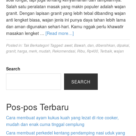
Salah satu peralatan masak yang makin populer adalah wajan
granit. Dengan lapisan granit yang lebih tebal dibanding wajan
anti lengket biasa, wajan jenis ini punya daya tahan lebih lama
dan aman digunakan sehari-hari. Kamu nggak perlu khawatir
masakan lengket …
[Read more…]
Posted in:
Tak Berkategori
Tagged:
awet
,
Bawah
,
dan
,
dibersihkan
,
dipakai
,
granit
,
harga
,
merk
,
mudah
,
Rekomendasi
,
Ribu
,
Rp400
,
Terbaik
,
wajan
Search
SEARCH
Pos-pos Terbaru
Cara membuat ayam kukus kuah yang lezat di rice cooker,
mudah dan enak cuma tinggal cemplung
Cara membuat perkedel kentang pendamping nasi uduk yang