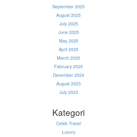
September 2025
August 2025
July 2025
June 2025
May 2025
April 2025
March 2025
February 2025
December 2024
August 2023
July 2023
Kategori
Celeb Travel
Luxury