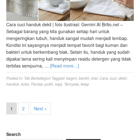
Cara cuci handuk dekil | foto ilustrasi: Gemini AI Brilio.net –
Sebagai barang yang kita gunakan setiap hari untuk
mengeringkan tubuh, handuk sangat mudah menjadi lembap.
Kondisi ini sayangnya menjadi tempat favorit bagi kuman dan
bakteri untuk berkembang biak. Selain itu, handuk yang sudah
dipakai lama sering kali menyimpan residu detergen yang tidak
terbilas sempurna, …
[Read more…]
Posted in:
Tak Berkategori
Tagged:
begini
,
bersih
,
biar
,
Cara
,
cuci
,
dekil
,
handuk
,
kotor
,
Pantas
,
putih
,
saja
,
Ternyata
,
tetap
1
2
Next »
Search