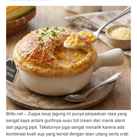
Brilio.net – Zuppa soup jagung ini punya perpaduan rasa yang
sangat kaya antara gurihnya susu full cream dan manis alami
dari jagung pipil. Teksturnya juga sangat menarik karena ada
kombinasi kuah sup yang kental dengan isian udang serta crab