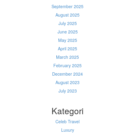
September 2025
August 2025
July 2025
June 2025
May 2025
April 2025
March 2025
February 2025
December 2024
August 2023
July 2023
Kategori
Celeb Travel
Luxury