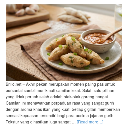
Brilio.net – Akhir pekan merupakan momen paling pas untuk
bersantai sambil menikmati camilan lezat. Salah satu pilihan
yang tidak pernah salah adalah otak-otak goreng hangat.
Camilan ini menawarkan perpaduan rasa yang sangat gurih
dengan aroma khas ikan yang kuat. Setiap gigitan memberikan
sensasi kepuasan tersendiri bagi para pecinta jajanan gurih.
Tekstur yang dihasilkan juga sangat …
[Read more…]