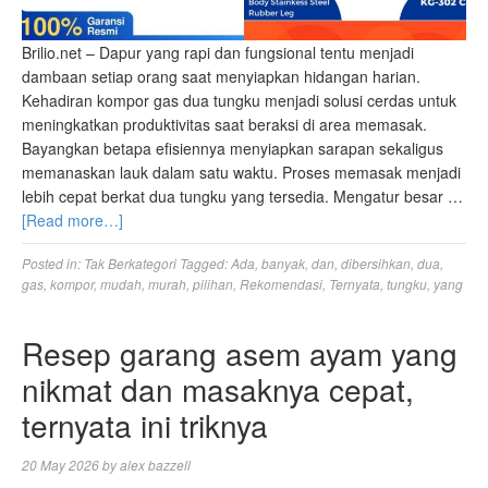
Brilio.net – Dapur yang rapi dan fungsional tentu menjadi
dambaan setiap orang saat menyiapkan hidangan harian.
Kehadiran kompor gas dua tungku menjadi solusi cerdas untuk
meningkatkan produktivitas saat beraksi di area memasak.
Bayangkan betapa efisiennya menyiapkan sarapan sekaligus
memanaskan lauk dalam satu waktu. Proses memasak menjadi
lebih cepat berkat dua tungku yang tersedia. Mengatur besar …
[Read more…]
Posted in:
Tak Berkategori
Tagged:
Ada
,
banyak
,
dan
,
dibersihkan
,
dua
,
gas
,
kompor
,
mudah
,
murah
,
pilihan
,
Rekomendasi
,
Ternyata
,
tungku
,
yang
Resep garang asem ayam yang
nikmat dan masaknya cepat,
ternyata ini triknya
20 May 2026
by
alex bazzell