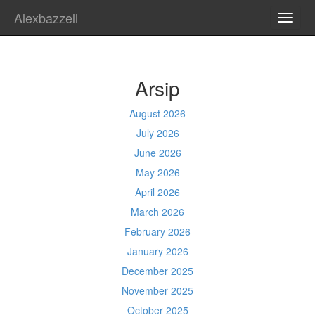
Alexbazzell
TOGG
NAVI
Arsip
August 2026
July 2026
June 2026
May 2026
April 2026
March 2026
February 2026
January 2026
December 2025
November 2025
October 2025