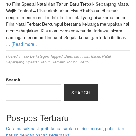
10 Film Spesial Natal dan Tahun Baru Terbaik Sepanjang Masa,
Wajib Tonton! – Libur akhir tahun bisa dihabiskan di rumah
dengan menonton film. Ini dia film natal yang bisa kamu tonton.
Film Natal Terbaik Berkumpul bersama keluarga merupakan hal
membahagiakan. Kita akan bercanda-canda, tertawa, bicara
dan juga menonton film natal. Segala kenangan indah itu tidak
…
[Read more…]
Posted in:
Tak Berkategori
Tagged:
Baru
,
dan
,
Film
,
Masa
,
Natal
,
Sepanjang
,
Spesial
,
Tahun
,
Terbaik
,
Tonton
,
Wajib
Search
SEARCH
Pos-pos Terbaru
Cara masak nasi gurih tanpa santan di rice cooker, pulen dan
harum dengan bahan sederhana