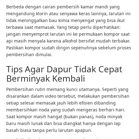
Berbeda dengan cairan pembersih kamar mandi yang
mengandung klorin atau senyawa keras lainnya, larutan ini
tidak meninggalkan bau kimia menyengat yang bisa ikut
terbawa saat memasak. Yang tetap perlu diperhatikan:
jangan menyemprot larutan ini ke permukaan kompor saat
api masih menyala karena alkohol bersifat mudah terbakar.
Pastikan kompor sudah dingin sepenuhnya sebelum proses
pembersihan dimulai.
Tips Agar Dapur Tidak Cepat
Berminyak Kembali
Pembersihan rutin memang kunci utamanya. Seperti yang
disarankan dalam video tersebut, melakukan pembersihan
setiap selesai memasak jauh lebih efisien dibanding
membersihkan noda yang sudah mengeras berhari-hari.
Saat kompor masih hangat (bukan panas), noda minyak
baru masih lunak dan bisa diangkat hanya dengan lap
basah biasa tanpa perlu larutan apapun.