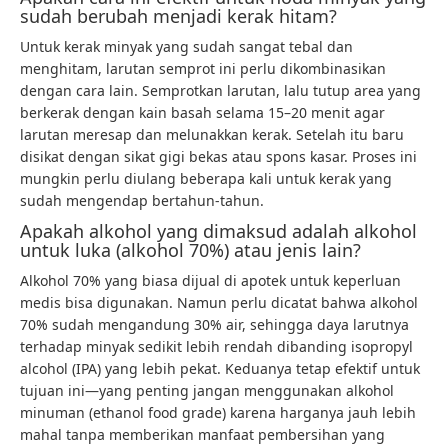
sudah berubah menjadi kerak hitam?
Untuk kerak minyak yang sudah sangat tebal dan
menghitam, larutan semprot ini perlu dikombinasikan
dengan cara lain. Semprotkan larutan, lalu tutup area yang
berkerak dengan kain basah selama 15–20 menit agar
larutan meresap dan melunakkan kerak. Setelah itu baru
disikat dengan sikat gigi bekas atau spons kasar. Proses ini
mungkin perlu diulang beberapa kali untuk kerak yang
sudah mengendap bertahun-tahun.
Apakah alkohol yang dimaksud adalah alkohol
untuk luka (alkohol 70%) atau jenis lain?
Alkohol 70% yang biasa dijual di apotek untuk keperluan
medis bisa digunakan. Namun perlu dicatat bahwa alkohol
70% sudah mengandung 30% air, sehingga daya larutnya
terhadap minyak sedikit lebih rendah dibanding isopropyl
alcohol (IPA) yang lebih pekat. Keduanya tetap efektif untuk
tujuan ini—yang penting jangan menggunakan alkohol
minuman (ethanol food grade) karena harganya jauh lebih
mahal tanpa memberikan manfaat pembersihan yang