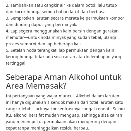
2. Tambahkan satu cangkir air ke dalam botol, lalu tutup
dan kocok hingga semua bahan larut dan berbusa.
3. Semprotkan larutan secara merata ke permukaan kompor
dan dinding dapur yang berminyak.
4. Lap segera menggunakan kain bersih dengan gerakan
memutar—untuk noda minyak yang sudah tebal, ulangi
proses semprot dan lap beberapa kali.
5. Setelah noda terangkat, lap permukaan dengan kain
kering hingga tidak ada sisa cairan atau kelembapan yang
tertinggal.
Seberapa Aman Alkohol untuk
Area Memasak?
Ini pertanyaan yang wajar muncul. Alkohol dalam larutan
ini hanya digunakan 1 sendok makan dari total larutan satu
cangkir lebih—artinya konsentrasinya sangat rendah. Selain
itu, alkohol bersifat mudah menguap, sehingga sisa cairan
yang menempel di permukaan akan mengering dengan
cepat tanpa meninggalkan residu berbau.