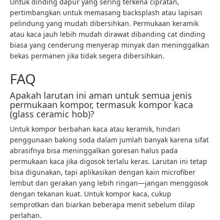
Untuk dinding dapur yang sering terkena cipratan,
pertimbangkan untuk memasang backsplash atau lapisan
pelindung yang mudah dibersihkan. Permukaan keramik
atau kaca jauh lebih mudah dirawat dibanding cat dinding
biasa yang cenderung menyerap minyak dan meninggalkan
bekas permanen jika tidak segera dibersihkan.
FAQ
Apakah larutan ini aman untuk semua jenis
permukaan kompor, termasuk kompor kaca
(glass ceramic hob)?
Untuk kompor berbahan kaca atau keramik, hindari
penggunaan baking soda dalam jumlah banyak karena sifat
abrasifnya bisa meninggalkan goresan halus pada
permukaan kaca jika digosok terlalu keras. Larutan ini tetap
bisa digunakan, tapi aplikasikan dengan kain microfiber
lembut dan gerakan yang lebih ringan—jangan menggosok
dengan tekanan kuat. Untuk kompor kaca, cukup
semprotkan dan biarkan beberapa menit sebelum dilap
perlahan.