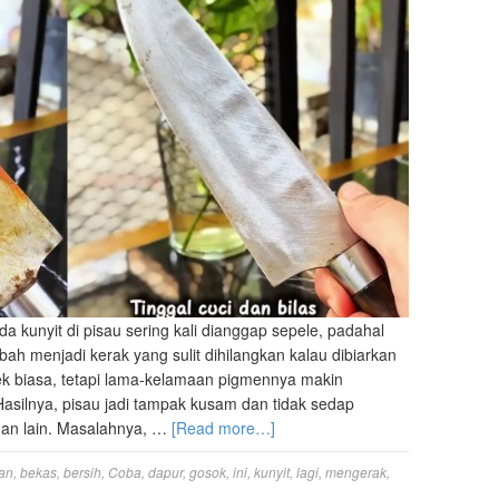
a kunyit di pisau sering kali dianggap sepele, padahal
ah menjadi kerak yang sulit dihilangkan kalau dibiarkan
 flek biasa, tetapi lama-kelamaan pigmennya makin
silnya, pisau jadi tampak kusam dan tidak sedap
an lain. Masalahnya, …
[Read more…]
an
,
bekas
,
bersih
,
Coba
,
dapur
,
gosok
,
ini
,
kunyit
,
lagi
,
mengerak
,