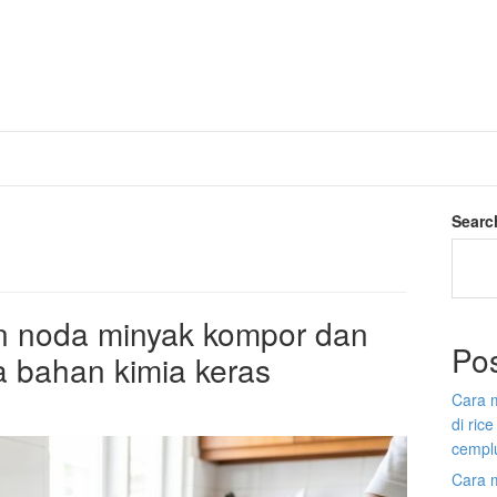
Searc
 noda minyak kompor dan
Po
a bahan kimia keras
Cara 
di ric
cempl
Cara 