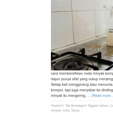
cara membersihkan noda minyak kompor |
dapur punya sifat yang cukup menjeng
Setiap kali menggoreng atau menumis,
kompor, tapi juga menyebar ke dinding 
minyak itu mengering, …
[Read more
Posted in:
Tak Berkategori
Tagged:
bahan
,
C
minyak
,
noda
,
Tanpa