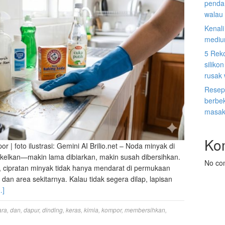
penda
walau 
Kenal
mediu
5 Rek
siliko
rusak
Resep
berbek
masak
Ko
 foto ilustrasi: Gemini AI Brilio.net – Noda minyak di
kelkan—makin lama dibiarkan, makin susah dibersihkan.
No co
 cipratan minyak tidak hanya mendarat di permukaan
dan area sekitarnya. Kalau tidak segera dilap, lapisan
…]
ara
,
dan
,
dapur
,
dinding
,
keras
,
kimia
,
kompor
,
membersihkan
,