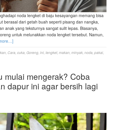
– Menghadapi noda lengket di baju kesayangan memang bisa
ut berasal dari getah buah seperti pisang dan nangka,
n anak yang teksturnya sangat sulit lepas. Biasanya,
reng untuk melunakkan noda lengket tersebut. Namun,
more…]
kan
,
Cara
,
cuka
,
Goreng
,
ini
,
lengket
,
makan
,
minyak
,
noda
,
pakai
,
au mulai mengerak? Coba
 dapur ini agar bersih lagi