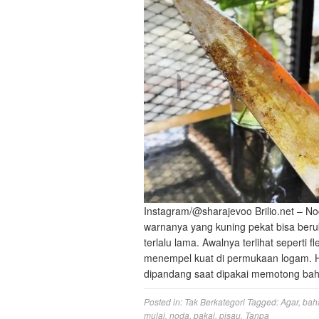
Instagram/@sharajevoo Brilio.net – Nod
warnanya yang kuning pekat bisa berub
terlalu lama. Awalnya terlihat seperti
menempel kuat di permukaan logam. Ha
dipandang saat dipakai memotong bah
Posted in:
Tak Berkategori
Tagged:
Agar
,
bah
mulai
,
noda
,
pakai
,
pisau
,
Tanpa