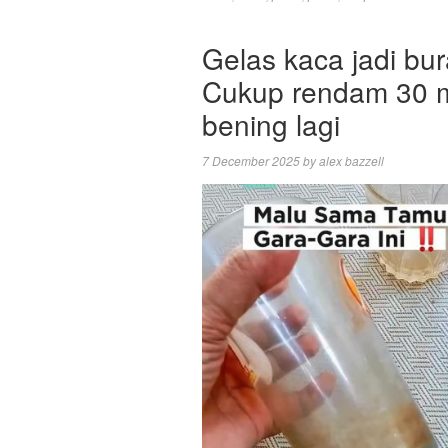
Gelas kaca jadi bu
Cukup rendam 30 me
bening lagi
7 December 2025
by
alex bazzell