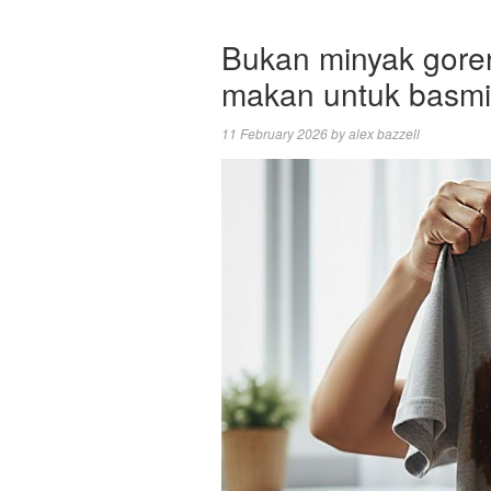
Bukan minyak goren
makan untuk basmi 
11 February 2026
by
alex bazzell