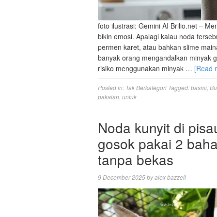
foto ilustrasi: Gemini AI Brilio.net 
bikin emosi. Apalagi kalau noda terseb
permen karet, atau bahkan slime maina
banyak orang mengandalkan minyak go
risiko menggunakan minyak …
[Read 
Posted in:
Tak Berkategori
Tagged:
basmi
,
Bu
pakaian
,
untuk
Noda kunyit di pis
gosok pakai 2 bahan
tanpa bekas
9 December 2025
by
alex bazzell