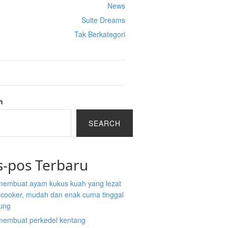
News
Suite Dreams
Tak Berkategori
h
SEARCH
s-pos Terbaru
membuat ayam kukus kuah yang lezat
e cooker, mudah dan enak cuma tinggal
ung
membuat perkedel kentang