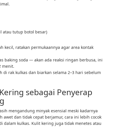
timal.
l atau tutup botol besar)
h kecil, ratakan permukaannya agar area kontak
tas baking soda — akan ada reaksi ringan berbusa, ini
 menit.
ah di rak kulkas dan biarkan selama 2–3 hari sebelum
s Kering sebagai Penyerap
ng
 masih mengandung minyak esensial meski kadarnya
h awet dan tidak cepat berjamur, cara ini lebih cocok
 dalam kulkas. Kulit kering juga tidak menetes atau