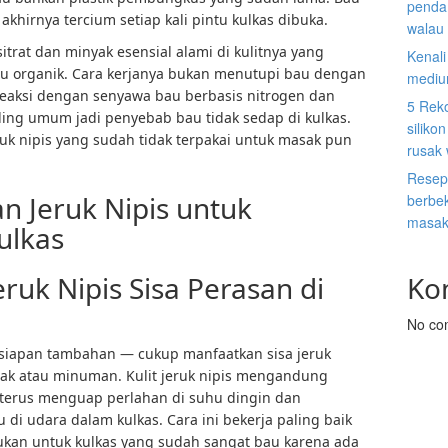
penda
hirnya tercium setiap kali pintu kulkas dibuka.
walau 
trat dan minyak esensial alami di kulitnya yang
Kenal
u organik. Cara kerjanya bukan menutupi bau dengan
mediu
ereaksi dengan senyawa bau berbasis nitrogen dan
5 Rek
ling umum jadi penyebab bau tidak sedap di kulkas.
siliko
eruk nipis yang sudah tidak terpakai untuk masak pun
rusak
Resep
 Jeruk Nipis untuk
berbek
masak
ulkas
eruk Nipis Sisa Perasan di
Ko
No co
rsiapan tambahan — cukup manfaatkan sisa jeruk
sak atau minuman. Kulit jeruk nipis mengandung
 terus menguap perlahan di suhu dingin dan
di udara dalam kulkas. Cara ini bekerja paling baik
ukan untuk kulkas yang sudah sangat bau karena ada