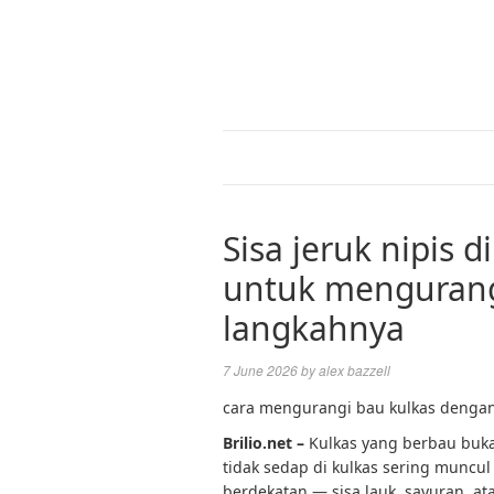
Sisa jeruk nipis 
untuk mengurangi
langkahnya
7 June 2026
by
alex bazzell
cara mengurangi bau kulkas dengan je
Brilio.net –
Kulkas yang berbau buk
tidak sedap di kulkas sering muncu
berdekatan — sisa lauk, sayuran, a