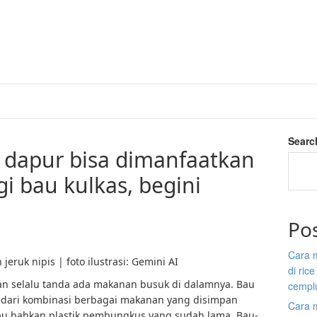
Searc
di dapur bisa dimanfaatkan
 bau kulkas, begini
Po
Cara 
ruk nipis | foto ilustrasi: Gemini AI
di ric
an selalu tanda ada makanan busuk di dalamnya. Bau
cempl
l dari kombinasi berbagai makanan yang disimpan
Cara 
tau bahkan plastik pembungkus yang sudah lama. Bau-