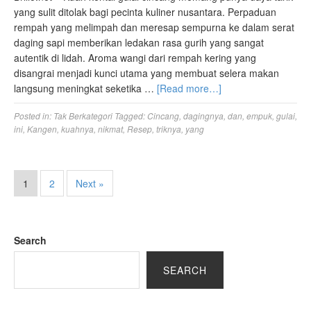
yang sulit ditolak bagi pecinta kuliner nusantara. Perpaduan
rempah yang melimpah dan meresap sempurna ke dalam serat
daging sapi memberikan ledakan rasa gurih yang sangat
autentik di lidah. Aroma wangi dari rempah kering yang
disangrai menjadi kunci utama yang membuat selera makan
langsung meningkat seketika …
[Read more…]
Posted in:
Tak Berkategori
Tagged:
Cincang
,
dagingnya
,
dan
,
empuk
,
gulai
,
ini
,
Kangen
,
kuahnya
,
nikmat
,
Resep
,
triknya
,
yang
1
2
Next »
Search
SEARCH