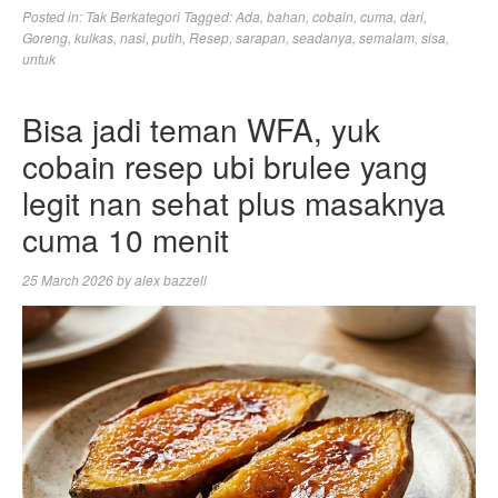
Posted in:
Tak Berkategori
Tagged:
Ada
,
bahan
,
cobain
,
cuma
,
dari
,
Goreng
,
kulkas
,
nasi
,
putih
,
Resep
,
sarapan
,
seadanya
,
semalam
,
sisa
,
untuk
Bisa jadi teman WFA, yuk
cobain resep ubi brulee yang
legit nan sehat plus masaknya
cuma 10 menit
25 March 2026
by
alex bazzell