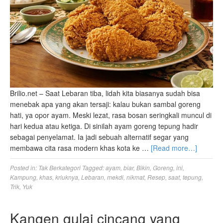
Brilio.net – Saat Lebaran tiba, lidah kita biasanya sudah bisa
menebak apa yang akan tersaji: kalau bukan sambal goreng
hati, ya opor ayam. Meski lezat, rasa bosan seringkali muncul di
hari kedua atau ketiga. Di sinilah ayam goreng tepung hadir
sebagai penyelamat. Ia jadi sebuah alternatif segar yang
membawa cita rasa modern khas kota ke …
[Read more…]
Posted in:
Tak Berkategori
Tagged:
ayam
,
biar
,
Bikin
,
Goreng
,
ini
,
Kampung
,
khas
,
kriuknya
,
Lebaran
,
mekdi
,
nikmat
,
Resep
,
saat
,
tepung
,
Trik
,
Yuk
Kangen gulai cincang yang