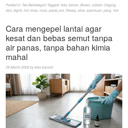
Posted in:
Tak Berkategori
Tagged:
Ada
,
bahan
,
Bosen
,
cobain
,
Daging
,
dari
,
digrill
,
hot
,
khas
,
mulu
,
pasar
,
pot
,
Resep
,
slice
,
szechuan
,
yang
,
Yuk
Cara mengepel lantai agar
kesat dan bebas semut tanpa
air panas, tanpa bahan kimia
mahal
29 March 2026
by
alex bazzell