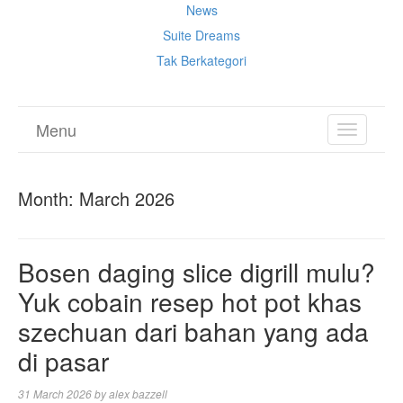
News
Suite Dreams
Tak Berkategori
Menu
TOGGL
NAVIGA
Month:
March 2026
Bosen daging slice digrill mulu?
Yuk cobain resep hot pot khas
szechuan dari bahan yang ada
di pasar
31 March 2026
by
alex bazzell