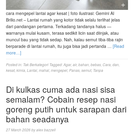
cara mengepel lantai agar kesat | foto ilustrasi: Gemini AI
Brilio.net – Lantai rumah yang kotor tidak selalu terlihat jelas
dari pandangan pertama. Terkadang tandanya halus —
warnanya mulai kusam, terasa sedikit licin saat diinjak, atau
muncul bau yang tidak sedap. Nah, kalau semut tiba-tiba rajin
berparade di lantai rumah, itu juga bisa jadi pertanda …
[Read
more…]
Posted in:
Tak Berkategori
Tagged:
Agar
,
air
,
bahan
,
bebas
,
Cara
,
dan
,
kesat
,
kimia
,
Lantai
,
mahal
,
mengepel
,
Panas
,
semut
,
Tanpa
Di kulkas cuma ada nasi sisa
semalam? Cobain resep nasi
goreng putih untuk sarapan dari
bahan seadanya
27 March 2026
by
alex bazzell