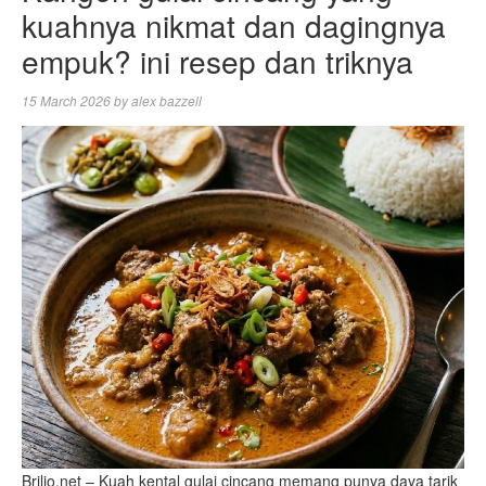
kuahnya nikmat dan dagingnya
empuk? ini resep dan triknya
15 March 2026
by
alex bazzell
Brilio.net – Kuah kental gulai cincang memang punya daya tarik