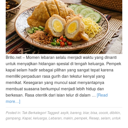
Brilio.net – Momen lebaran selalu menjadi waktu yang dinanti
untuk menyajikan hidangan spesial di tengah keluarga. Pempek
kapal selam hadir sebagai pilihan yang sangat tepat karena
memiliki perpaduan rasa gurih dan tekstur kenyal yang
memikat. Kesegaran yang muncul saat menyantapnya
membuat suasana berkumpul menjadi lebih hidup dan
berkesan. Rasa otentik dari isian telur di dalam …
[Read
more…]
Posted in:
Tak Berkategori
Tagged:
asyik
,
bareng
,
biar
,
bisa
,
cocok
,
dibikin
,
gampang
,
Kapal
,
keluarga
,
Lebaran
,
makin
,
pempek
,
Resep
,
selam
,
untuk