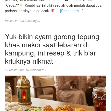
“Cepat”?
Kombinasi ini bikin seolah-olah mudah dapat cuan,
padahal hasilnya tetap acak.
…
[Read more…]
Posted in:
Tak Berkategori
Yuk bikin ayam goreng tepung
khas mekdi saat lebaran di
kampung, ini resep & trik biar
kriuknya nikmat
17 March 2026
by
alex bazzell