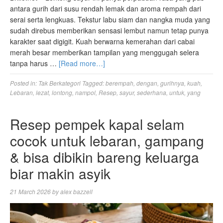
antara gurih dari susu rendah lemak dan aroma rempah dari
serai serta lengkuas. Tekstur labu siam dan nangka muda yang
sudah direbus memberikan sensasi lembut namun tetap punya
karakter saat digigit. Kuah berwarna kemerahan dari cabai
merah besar memberikan tampilan yang menggugah selera
tanpa harus …
[Read more…]
Posted in:
Tak Berkategori
Tagged:
berempah
,
dengan
,
gurihnya
,
kuah
,
Lebaran
,
lezat
,
lontong
,
nampol
,
Resep
,
sayur
,
sederhana
,
untuk
,
yang
Resep pempek kapal selam
cocok untuk lebaran, gampang
& bisa dibikin bareng keluarga
biar makin asyik
21 March 2026
by
alex bazzell