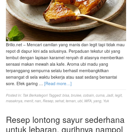
Brilio.net – Mencari camilan yang manis dan legit tapi tidak mau
repot di dapur kini ada solusinya. Perpaduan tekstur ubi yang
lembut dengan lapisan karamel renyah di atasnya memberikan
sensasi makan mewah ala kafe. Aroma ubi madu yang
terpanggang sempurna selalu berhasil membangkitkan
semangat di sela waktu bekerja atau saat sedang bersantai
sore. Efek garing …
[Read more…]
Posted in:
Tak Berkategori
Tagged:
bisa
,
brulee
,
cobain
,
cuma
,
Jadi
,
legit
,
masaknya
,
menit
,
nan
,
Resep
,
sehat
,
teman
,
ubi
,
WFA
,
yang
,
Yuk
Resep lontong sayur sederhana
untuk lebaran, gurihnya nampol