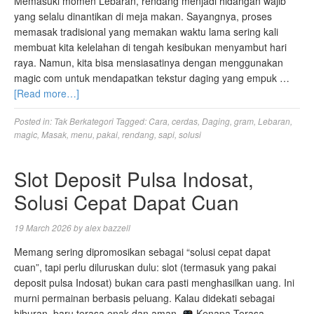
Memasuki momen Lebaran, rendang menjadi hidangan wajib
yang selalu dinantikan di meja makan. Sayangnya, proses
memasak tradisional yang memakan waktu lama sering kali
membuat kita kelelahan di tengah kesibukan menyambut hari
raya. Namun, kita bisa mensiasatinya dengan menggunakan
magic com untuk mendapatkan tekstur daging yang empuk …
[Read more…]
Posted in:
Tak Berkategori
Tagged:
Cara
,
cerdas
,
Daging
,
gram
,
Lebaran
,
magic
,
Masak
,
menu
,
pakai
,
rendang
,
sapi
,
solusi
Slot Deposit Pulsa Indosat,
Solusi Cepat Dapat Cuan
19 March 2026
by
alex bazzell
Memang sering dipromosikan sebagai “solusi cepat dapat
cuan”, tapi perlu diluruskan dulu: slot (termasuk yang pakai
deposit pulsa Indosat) bukan cara pasti menghasilkan uang. Ini
murni permainan berbasis peluang. Kalau didekati sebagai
hiburan, baru terasa enak dan aman.
Kenapa Terasa