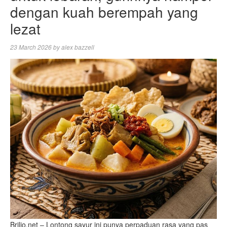
dengan kuah berempah yang
lezat
23 March 2026
by
alex bazzell
Brilio.net – Lontong sayur ini punya perpaduan rasa yang pas