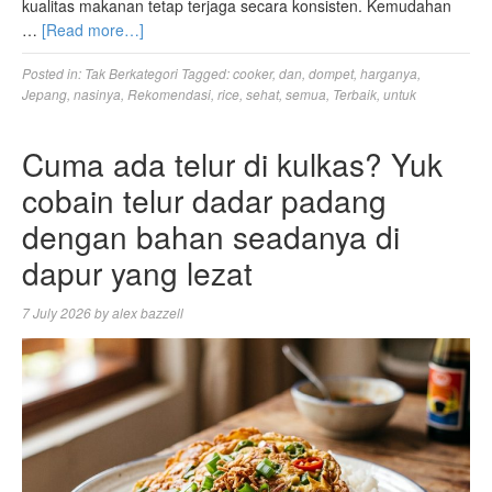
kualitas makanan tetap terjaga secara konsisten. Kemudahan
…
[Read more…]
Posted in:
Tak Berkategori
Tagged:
cooker
,
dan
,
dompet
,
harganya
,
Jepang
,
nasinya
,
Rekomendasi
,
rice
,
sehat
,
semua
,
Terbaik
,
untuk
Cuma ada telur di kulkas? Yuk
cobain telur dadar padang
dengan bahan seadanya di
dapur yang lezat
7 July 2026
by
alex bazzell