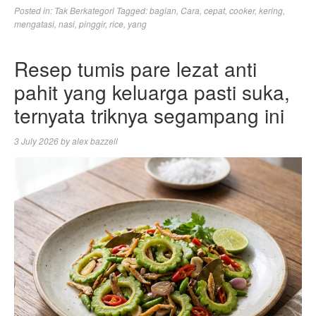
Posted in:
Tak Berkategori
Tagged:
bagian
,
Cara
,
cepat
,
cooker
,
kering
,
mengatasi
,
nasi
,
pinggir
,
rice
,
yang
Resep tumis pare lezat anti
pahit yang keluarga pasti suka,
ternyata triknya segampang ini
3 July 2026
by
alex bazzell