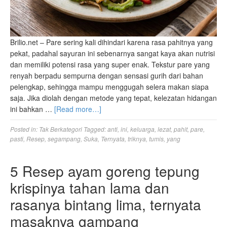
Brilio.net – Pare sering kali dihindari karena rasa pahitnya yang
pekat, padahal sayuran ini sebenarnya sangat kaya akan nutrisi
dan memiliki potensi rasa yang super enak. Tekstur pare yang
renyah berpadu sempurna dengan sensasi gurih dari bahan
pelengkap, sehingga mampu menggugah selera makan siapa
saja. Jika diolah dengan metode yang tepat, kelezatan hidangan
ini bahkan …
[Read more…]
Posted in:
Tak Berkategori
Tagged:
anti
,
ini
,
keluarga
,
lezat
,
pahit
,
pare
,
pasti
,
Resep
,
segampang
,
Suka
,
Ternyata
,
triknya
,
tumis
,
yang
5 Resep ayam goreng tepung
krispinya tahan lama dan
rasanya bintang lima, ternyata
masaknya gampang