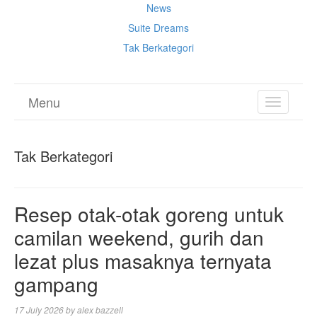
News
Suite Dreams
Tak Berkategori
Menu
TOGGL
NAVIGA
Tak Berkategori
Resep otak-otak goreng untuk
camilan weekend, gurih dan
lezat plus masaknya ternyata
gampang
17 July 2026
by
alex bazzell