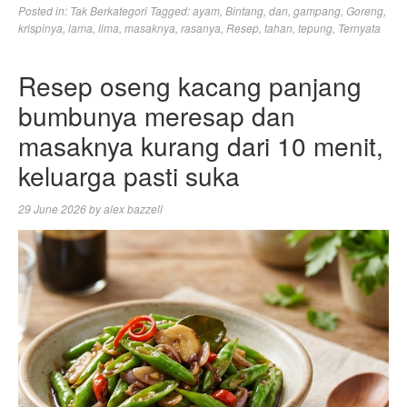
Posted in:
Tak Berkategori
Tagged:
ayam
,
Bintang
,
dan
,
gampang
,
Goreng
,
krispinya
,
lama
,
lima
,
masaknya
,
rasanya
,
Resep
,
tahan
,
tepung
,
Ternyata
Resep oseng kacang panjang
bumbunya meresap dan
masaknya kurang dari 10 menit,
keluarga pasti suka
29 June 2026
by
alex bazzell