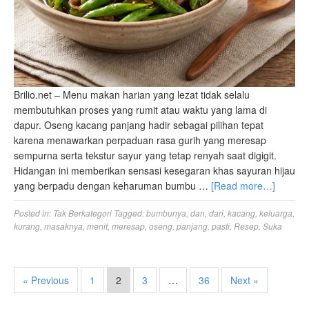
Brilio.net – Menu makan harian yang lezat tidak selalu
membutuhkan proses yang rumit atau waktu yang lama di
dapur. Oseng kacang panjang hadir sebagai pilihan tepat
karena menawarkan perpaduan rasa gurih yang meresap
sempurna serta tekstur sayur yang tetap renyah saat digigit.
Hidangan ini memberikan sensasi kesegaran khas sayuran hijau
yang berpadu dengan keharuman bumbu …
[Read more…]
Posted in:
Tak Berkategori
Tagged:
bumbunya
,
dan
,
dari
,
kacang
,
keluarga
,
kurang
,
masaknya
,
menit
,
meresap
,
oseng
,
panjang
,
pasti
,
Resep
,
Suka
« Previous
1
2
3
…
36
Next »