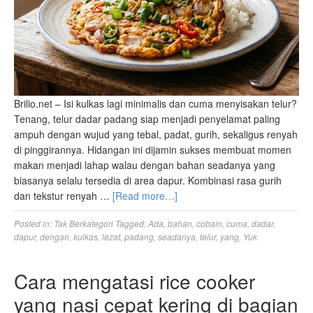
Brilio.net – Isi kulkas lagi minimalis dan cuma menyisakan telur?
Tenang, telur dadar padang siap menjadi penyelamat paling
ampuh dengan wujud yang tebal, padat, gurih, sekaligus renyah
di pinggirannya. Hidangan ini dijamin sukses membuat momen
makan menjadi lahap walau dengan bahan seadanya yang
biasanya selalu tersedia di area dapur. Kombinasi rasa gurih
dan tekstur renyah …
[Read more…]
Posted in:
Tak Berkategori
Tagged:
Ada
,
bahan
,
cobain
,
cuma
,
dadar
,
dapur
,
dengan
,
kulkas
,
lezat
,
padang
,
seadanya
,
telur
,
yang
,
Yuk
Cara mengatasi rice cooker
yang nasi cepat kering di bagian