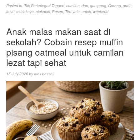
Posted in:
Tak Berkategori
Tagged:
camilan
,
dan
,
gampang
,
Goreng
,
gurih
,
lezat
,
masaknya
,
otakotak
,
Resep
,
Ternyata
,
untuk
,
weekend
Anak malas makan saat di
sekolah? Cobain resep muffin
pisang oatmeal untuk camilan
lezat tapi sehat
15 July 2026
by
alex bazzell