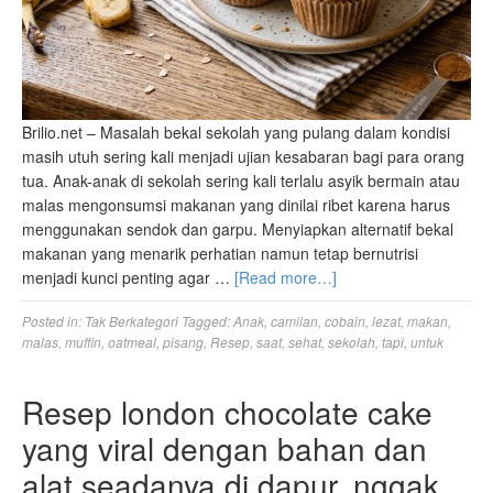
Brilio.net – Masalah bekal sekolah yang pulang dalam kondisi
masih utuh sering kali menjadi ujian kesabaran bagi para orang
tua. Anak-anak di sekolah sering kali terlalu asyik bermain atau
malas mengonsumsi makanan yang dinilai ribet karena harus
menggunakan sendok dan garpu. Menyiapkan alternatif bekal
makanan yang menarik perhatian namun tetap bernutrisi
menjadi kunci penting agar …
[Read more…]
Posted in:
Tak Berkategori
Tagged:
Anak
,
camilan
,
cobain
,
lezat
,
makan
,
malas
,
muffin
,
oatmeal
,
pisang
,
Resep
,
saat
,
sehat
,
sekolah
,
tapi
,
untuk
Resep london chocolate cake
yang viral dengan bahan dan
alat seadanya di dapur, nggak