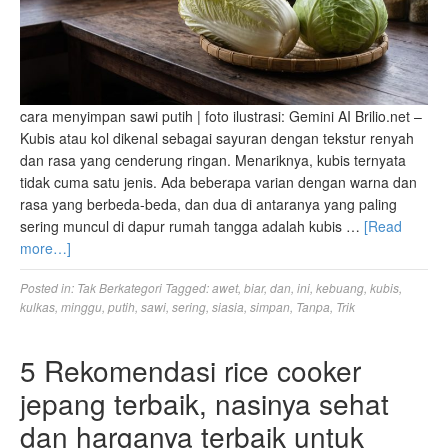
cara menyimpan sawi putih | foto ilustrasi: Gemini AI Brilio.net –
Kubis atau kol dikenal sebagai sayuran dengan tekstur renyah
dan rasa yang cenderung ringan. Menariknya, kubis ternyata
tidak cuma satu jenis. Ada beberapa varian dengan warna dan
rasa yang berbeda-beda, dan dua di antaranya yang paling
sering muncul di dapur rumah tangga adalah kubis …
[Read
more…]
Posted in:
Tak Berkategori
Tagged:
awet
,
biar
,
dan
,
ini
,
kebuang
,
kubis
,
kulkas
,
minggu
,
putih
,
sawi
,
sering
,
siasia
,
simpan
,
Tanpa
,
Trik
5 Rekomendasi rice cooker
jepang terbaik, nasinya sehat
dan harganya terbaik untuk