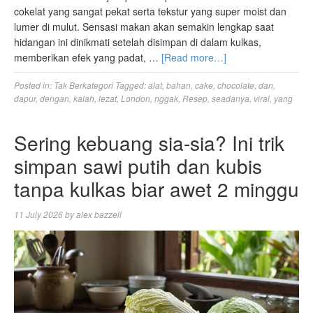
cokelat yang sangat pekat serta tekstur yang super moist dan
lumer di mulut. Sensasi makan akan semakin lengkap saat
hidangan ini dinikmati setelah disimpan di dalam kulkas,
memberikan efek yang padat, …
[Read more…]
Posted in:
Tak Berkategori
Tagged:
alat
,
bahan
,
cake
,
chocolate
,
dan
,
dapur
,
dengan
,
kalah
,
lezat
,
London
,
nggak
,
Resep
,
seadanya
,
viral
,
yang
Sering kebuang sia-sia? Ini trik
simpan sawi putih dan kubis
tanpa kulkas biar awet 2 minggu
11 July 2026
by
alex bazzell